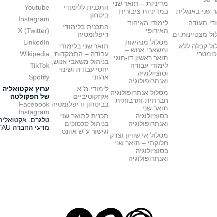
מדיניות – תואר שני
התכנית ללימודי
Youtube
 שני באנגלית
במדיניות ציבורית
ביטחון
Instagram
די תעודה
לימודי האיחוד
התכנית בלימודי
האירופי
X (Twitter)
ל מצטיינות.ים
דיפלומטיה
מסלול מנהיגות
LinkedIn
ול קבלה ללא
תואר שני בלימודי
ומשאבי אנוש –
כומטרי
עבודה – התמקדות
Wikipedia
תואר ראשון דו-חוגי
בניהול משאבי אנוש,
לימודי עבודה
TikTok
יחסי עבודה ושינוי
וסוציולוגיה
ארגוני
Spotify
ואנתרופולוגיה
לימודי מ"א
ערוץ אקטואליה
מסלול אנתרופולוגיה
אקזקוטיביים
של הפקולטה
חברתית ותרבותית –
בביטחון ודיפלומטיה
Facebook
תואר שני
Instagram
בסוציולוגיה
תכנית לתואר שני
טלגרם: אקטואליה
ואנתרופולוגיה
בניהול סכסוכים
מדעי החברה TAU
וגישור ע"ש אוונס
מסלול אי שוויון וצדק
חלוקתי – תואר שני
בסוציולוגיה
ואנתרופולוגיה