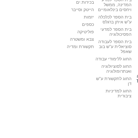
בכירות.ים
המדינה, ממשל
ויחסים בינלאומיים
הייטק וסייבר
בית הספר לכלכלה
יזמות
ע"ש איתן ברגלס
כספים
בית הספר למדעי
פוליטיקה
הפסיכולוגיה
צבא ומשטרה
בית הספר לעבודה
סוציאלית ע"ש בוב
תקשורת ומדיה
שאפל
החוג ללימודי עבודה
החוג לסוציולוגיה
ואנתרופולוגיה
החוג לתקשורת ע"ש
דן
החוג למדיניות
ציבורית