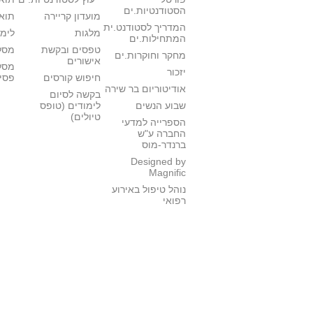
הסטודנטיות.ים
מועדון קריירה
תואר
המדריך לסטודנט.ית
מלגות
לימו
המתחילות.ים
טפסים ובקשת
מסלו
מחקר וחוקרות.ים
אישורים
מסל
יזכור
חיפוש קורסים
פסי
אודיטוריום בר שירה
בקשה לסיום
שבוע הנשים
לימודים (טופס
טיולים)
הספרייה למדעי
החברה ע"ש
ברנדר-מוס
Designed by
Magnific
נוהל טיפול באירוע
רפואי