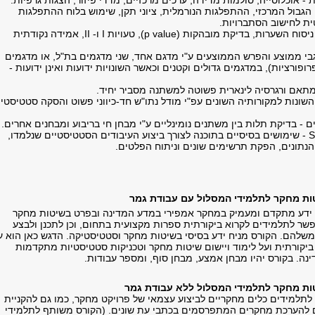
- אוכלוסייה, סולמות מדידה, ערכים מרכזיים, מדדי פיזור, הצגות גרפיות.
הגבול המרכזי, ההתפלגות הנורמלית, ציוני תקן, שימוש בלוח ההתפלגות
ת לחישוב הסתברויות.
הסקה סטטיסטית - ניסוח השערות, בדיקת מובהקות (p value), טעויות I ו- II, אמידה נקודתית
בי ממוצע והפרש הממוצעים ע"י מדגם אחד, שני מדגמים בת"ל, או מדגמים
פרופורציות), במדגמים גדולים וקטנים וכאשר השונויות ידועות ואינן ידועות -
מתאם ורגרסיה לינארית פשוטה למשתנה מסביר יחיד.
 השונות למקורותיה השונים עפ"י מודל נתו"ש חד-כיווני פשוט והסקה סטטיסטי
- בדיקת תלות בין משתנים נומינליים ע"י מבחן חי בריבוע ומבחנים אחרים.
SPSS for Windows - שימושים בסיסיים בתוכנה לצורך ביצוע העיבודים הסטטיסטיים שנלמדו,
הנתונים, הפקת תרשימים שונים וניתוח הפלטים.
 ידע מתקדם ומעמיק במחקר אמפירי במדע המדינה ובפרט בשיטות מחקר
פשר לתלמידים לקרוא ביקורתית ספרות מקצועית בתחום, וכן לתכנן ולבצע
שלהם. הקורס מניח ידע בסיסי בשיטות מחקר וסטטיסטיקה. הדגש כאן הוא ע
ביקורתית ועל לימוד ויישום שיטות מחקר וטכניקות סטטיסטיות מתקדמות
נה. בקורס יהיו מבחן אמצע, מבחן סוף, ומספר עבודות.
 לתלמידים כלים מחקריים לביצוע עצמאי של פרויקט מחקר, כמו גם להקניית
ים להערכת מחקרים המתפרסמים בכתבי עת שונים. (הקורס משותף לתלמידי