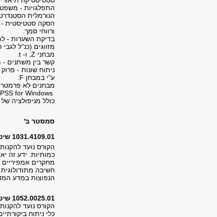
סטטיסטיקה תיאורית 
התפלגויות - משפט 
הנורמלית הסטנדרטי
ורווחי סמך.
בדיקת השערות - לג
מזווגים (כנ"ל לגבי 
מבחני Z, ו- t.
קשר בין משתנים - 
ניתוח שונות - פרוק
ע"י במבחן F.
מבחנים לא פרמטרים 
כולל מניפולציה של 
סמסטר ב'
1031.4109.01 שיטות מחקר לתלמידי המסלול עם עבודת גמר
הקורס נועד להקנות
כמותיות. ידע זה יא
מחקרים אמפיריים מ
חשיבה מתודולוגית 
הנפוצות במדע המדי
1052.0025.01 שיטות מחקר לתלמידי המסלול ללא עבודת גמר
הקורס נועד להקנות
כלי ניתוח ביקורתי