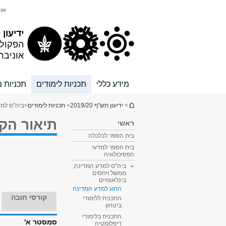
תוכן
תפריט
אונ
עליון
ראשי
ידיעון 2019/20
הפקול
אוניבר
מידע כללי
תכניות לימודים
תכניות מ
הינך נמצא כאן
>
ידיעון תש"ף 2019/20
>
תכניות לימודים
>
ביה"ס למד
תיאור הק
ראשי
בית הספר לכלכלה
בית הספר למדעי
הפסיכולוגיה
ביה"ס למדע המדינה,
ממשל ויחסים
בינלאומיים
החוג למדע המדינה
קורסי חובה
התכנית ללימודי
ביטחון
התכנית בלימודי
סמסטר א'
דיפלומטיה