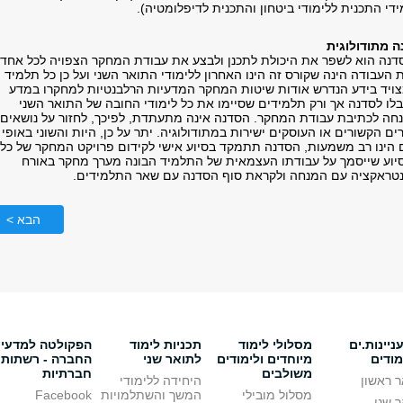
י התכנית ללימודי ביטחון והתכנית לדיפלומטיה).
דנה הוא לשפר את היכולת לתכנן ולבצע את עבודת המחקר הצפויה לכל אחד
העבודה הינה שקורס זה הינו האחרון ללימודי התואר השני ועל כן כל תלמיד
ויד בידע הנדרש אודות שיטות המחקר המדעיות הרלבנטיות למחקרו במדע
בלו לסדנה אך ורק תלמידים שסיימו את כל לימודי החובה של התואר השני
נחה לכתיבת עבודת המחקר. הסדנה אינה מתעתדת, לפיכך, לחזור על נושאים
ים הקשורים או העוסקים ישירות במתודולוגיה. יתר על כן, היות והשוני באופי
הינו רב משמעות, הסדנה תתמקד בסיוע אישי לקידום פרויקט המחקר של כל
יוע שייסמך על עבודתו העצמאית של התלמיד הבונה מערך מחקר באורח
ינטראקציה עם המנחה ולקראת סוף הסדנה עם שאר התלמידים.
הבא >
יינות.ים
מסלולי לימוד
תכניות לימוד
הפקולטה למדעי
מודים
מיוחדים ולימודים
לתואר שני
החברה - רשתות
משולבים
חברתיות
 ראשון
היחידה ללימודי
מסלול מובילי
המשך והשתלמויות
Facebook
 שני