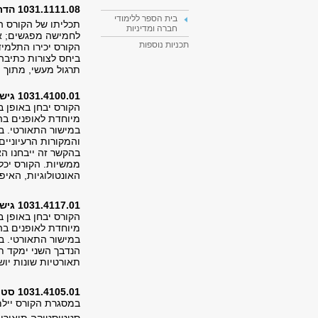
1031.1111.08 הדרכה בכתיבה מדעית
בית הספר ללימודי
תכליתו של הקורס ה
חברה ומדיניות
לחמישה מפגשים; א
תכניות נוספות
הקורס יכירו התלמי
ביחס לצורות כתיבה 
תרגול מעשי, מתוך 
1031.4100.01 גישות ותיאוריות במדע המדינה לתלמידי המסלול עם עבודת גמר
הקורס יבחן באופן 
מיוחדת לאופנים בהם
במישור התאורטי. ב
והמקורות הרעיוניים
בהקשר זה ייבחנו הא
ממשיות. הקורס יכ
האונטולוגיות, האיפ
1031.4117.01 גישות ותיאוריות לתלמידי המסלול ללא עבודת גמר
הקורס יבחן באופן 
מיוחדת לאופנים בהם
במישור התאורטי. בה
הנדבך השני ימקד ת
תאורטיות שונות יוש
1031.4105.01 סטטיסטיקה למתקדמים
במסגרת הקורס יילמ