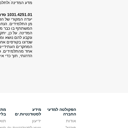
מדע המדינה ולתלמיד
1031.4251.01 סדנה מתודולוגית
יעדה המקורי של הס
מן התלמידים. הנחת 
המשתתף בו כבר מצ
המדינה. על כן, יתק
ונקבע להם נושא ומ
שנדונו בקורסים אחר
המחקרים העתידיים 
אחד מהתלמידים. ס
הדרגתי, תוך כדי א
הפקולטה למדעי
מידע
מתענ
החברה
לסטודנטיות.ים
בלי
אודות
ידיעון
תואר
פורטל
ייעוץ לסטודנטיות.ים
תואר