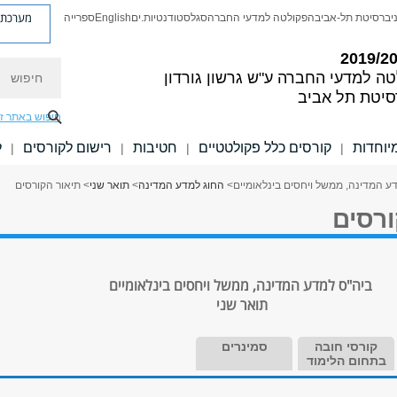
מערכת פ
יברסיטת תל-אביב
הפקולטה למדעי החברה
סגל
סטודנטיות.ים
English
ספרייה
חיפוש
טה למדעי החברה
ע"ש גרשון גורדון
סיטת תל אביב
חיפוש באתר ז
יוחדות
קורסים כלל פקולטטיים
חטיבות
רישום לקורסים
ל
|
|
|
|
ע המדינה, ממשל ויחסים בינלאומיים
>
החוג למדע המדינה
>
תואר שני
> תיאור הקורסים
ורסים
ביה"ס למדע המדינה, ממשל ויחסים בינלאומיים
תואר שני
קורסי חובה
סמינרים
בתחום הלימוד