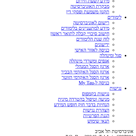
מידע לשעת חירום
מבקרת האוניברסיטה
תקנון משמעת ופסקי דין
לימודים
רישום לאוניברסיטה
מידע למתעניינים בלימודים
חישוב סיכויי קבלה לתואר ראשון
לוח שנת הלימודים
ידיעונים
כניסה לאזור האישי
סגל ומינהלה
אגפים ומשרדי מינהלה
ארגון הסגל המנהלי
ארגון הסגל האקדמי הבכיר
ארגון הסגל האקדמי הזוטר
כניסה ל-My Tau
נגישות
נגישות בקמפוס
מניעה וטיפול בהטרדה מינית
הנחיות בדבר חוק חופש המידע
הצהרת נגישות
הגנת הפרטיות
תנאי שימוש
אוניברסיטת תל אביב