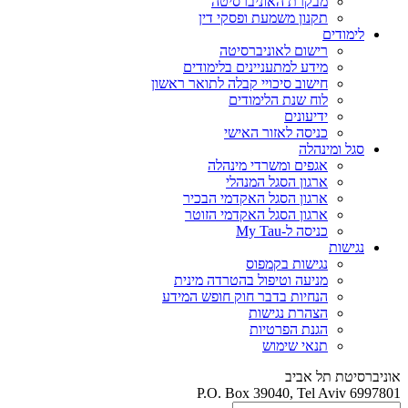
מבקרת האוניברסיטה
תקנון משמעת ופסקי דין
לימודים
רישום לאוניברסיטה
מידע למתעניינים בלימודים
חישוב סיכויי קבלה לתואר ראשון
לוח שנת הלימודים
ידיעונים
כניסה לאזור האישי
סגל ומינהלה
אגפים ומשרדי מינהלה
ארגון הסגל המנהלי
ארגון הסגל האקדמי הבכיר
ארגון הסגל האקדמי הזוטר
כניסה ל-My Tau
נגישות
נגישות בקמפוס
מניעה וטיפול בהטרדה מינית
הנחיות בדבר חוק חופש המידע
הצהרת נגישות
הגנת הפרטיות
תנאי שימוש
אוניברסיטת תל אביב
P.O. Box 39040, Tel Aviv 6997801