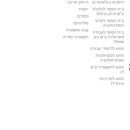
ויחסים בינלאומיים
הייטק וסייבר
בית הספר לכלכלה
יזמות
ע"ש איתן ברגלס
כספים
בית הספר למדעי
פוליטיקה
הפסיכולוגיה
צבא ומשטרה
בית הספר לעבודה
סוציאלית ע"ש בוב
תקשורת ומדיה
שאפל
החוג ללימודי עבודה
החוג לסוציולוגיה
ואנתרופולוגיה
החוג לתקשורת ע"ש
דן
החוג למדיניות
ציבורית