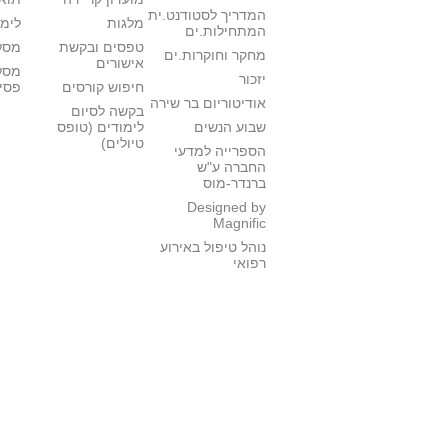
המדריך לסטודנט.ית
מלגות
לימו
המתחילות.ים
טפסים ובקשת
מסלו
מחקר וחוקרות.ים
אישורים
מסל
יזכור
חיפוש קורסים
פסי
אודיטוריום בר שירה
בקשה לסיום
שבוע הנשים
לימודים (טופס
טיולים)
הספרייה למדעי
החברה ע"ש
ברנדר-מוס
Designed by
Magnific
נוהל טיפול באירוע
רפואי