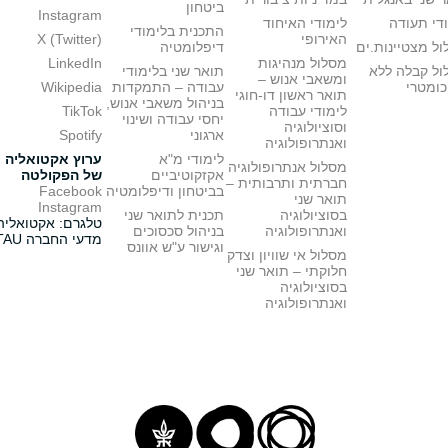
ביטחון
Instagram
די תעודה
לימודי האיחוד
התכנית בלימודי
האירופי
X (Twitter)
ל מצטיינות.ים
דיפלומטיה
מסלול מנהיגות
LinkedIn
ול קבלה ללא
תואר שני בלימודי
ומשאבי אנוש –
כומטרי
עבודה – התמקדות
Wikipedia
תואר ראשון דו-חוגי
בניהול משאבי אנוש,
לימודי עבודה
TikTok
יחסי עבודה ושינוי
וסוציולוגיה
ארגוני
Spotify
ואנתרופולוגיה
לימודי מ"א
ערוץ אקטואליה
מסלול אנתרופולוגיה
אקזקוטיביים
של הפקולטה
חברתית ותרבותית –
בביטחון ודיפלומטיה
Facebook
תואר שני
Instagram
בסוציולוגיה
תכנית לתואר שני
טלגרם: אקטואליה
ואנתרופולוגיה
בניהול סכסוכים
מדעי החברה TAU
וגישור ע"ש אוונס
מסלול אי שוויון וצדק
חלוקתי – תואר שני
בסוציולוגיה
ואנתרופולוגיה