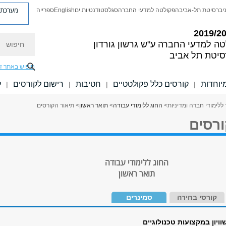
מערכת פ
יברסיטת תל-אביב
הפקולטה למדעי החברה
סגל
סטודנטיות.ים
English
ספרייה
חיפוש
טה למדעי החברה
ע"ש גרשון גורדון
סיטת תל אביב
חיפוש באתר ז
יוחדות
קורסים כלל פקולטטיים
חטיבות
רישום לקורסים
ל
|
|
|
|
ללימודי חברה ומדיניות
>
החוג ללימודי עבודה
>
תואר ראשון
> תיאור הקורסים
ורסים
החוג ללימודי עבודה
תואר ראשון
קורסי בחירה
סמינרים