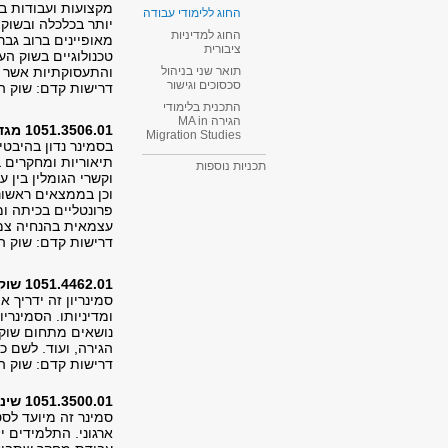
מקצועות ועבודות ב
החוג ללימודי עבודה
יותר בכלכלה ובשוק 
החוג למדיניות
מאופיינים ברוב גבר
ציבורית
טכנולוגיים בשוק הע
והתעסוקתיות אשר מו
תואר שני בניהול
סכסוכים וגישור
דרישות קדם: שוק ה
התכנית בלימודי
הגירה MA in
1051.3506.01 מגדר ואי שוויון בשוק העבודה
Migration Studies​
בסמינר נדון בהיבטי
תיאוריות ומחקרים ב
תכניות נוספות
וקשרי הגומלין בין
וכן בממצאים ראשונ
פרונטליים בכיתה ו
עצמאית בהנחיה צמ
דרישות קדם: שוק ה
1051.4462.01 שוק עבודה ורווחה בישראל
סמינריון זה ידריך 
ומדיניותו. הסמינרי
נושאים מתחום שוק 
הגירה, ועוד. לשם כ
דרישות קדם: שוק ה
1051.3500.01 שינוי ארגוני
סמינר זה מיועד לסט
ארגוני. התלמידים 