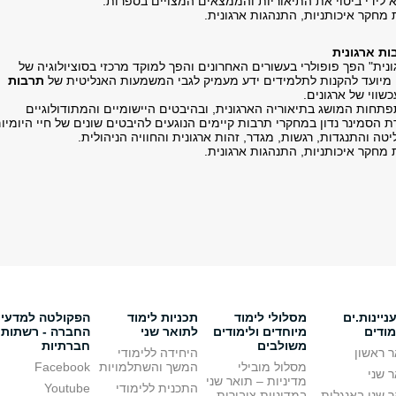
לידי ביטוי את התיאוריות והממצאים המצויים בספרות.
מחקר איכותניות, התנהגות ארגונית.
ית" הפך פופולרי בעשורים האחרונים והפך למוקד מרכזי בסוציולוגיה של
ה מיועד להקנות לתלמידים ידע מעמיק לגבי המשמעות האנליטית של
תרבות
שווי של ארגונים.
פתחות המושג בתיאוריה הארגונית, ובהיבטים היישומיים והמתודולוגיים
 הסמינר נדון במחקרי תרבות קיימים הנוגעים להיבטים שונים של חיי היומיו
יטה והתנגדות, רגשות, מגדר, זהות ארגונית והחוויה הניהולית.
מחקר איכותניות, התנהגות ארגונית.
יינות.ים
מסלולי לימוד
תכניות לימוד
הפקולטה למדעי
מודים
מיוחדים ולימודים
לתואר שני
החברה - רשתות
משולבים
חברתיות
 ראשון
היחידה ללימודי
מסלול מובילי
המשך והשתלמויות
Facebook
 שני
מדיניות – תואר שני
התכנית ללימודי
Youtube
 שני באנגלית
במדיניות ציבורית