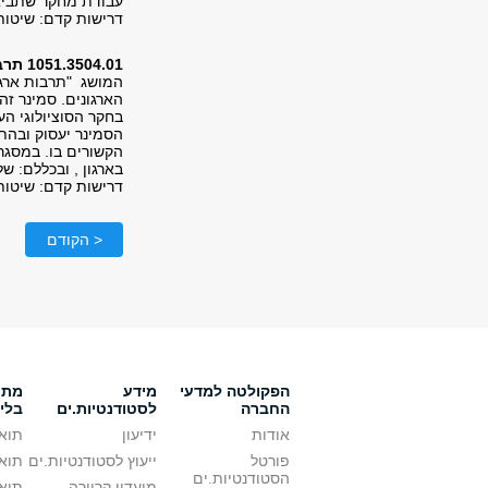
עבודת מחקר שתביא 
דרישות קדם: שיטות 
1051.3504.01 תרבות ארגונית
המושג "תרבות ארגונ
הארגונים. סמינר ז
בחקר הסוציולוגי העכ
הסמינר יעסוק ובהת
הקשורים בו. במסגרת
בארגון , ובכללם: של
דרישות קדם: שיטות 
< הקודם
הפקולטה למדעי
מידע
מתענ
החברה
לסטודנטיות.ים
בלי
אודות
ידיעון
תואר
פורטל
ייעוץ לסטודנטיות.ים
תואר
הסטודנטיות.ים
מועדון קריירה
תואר