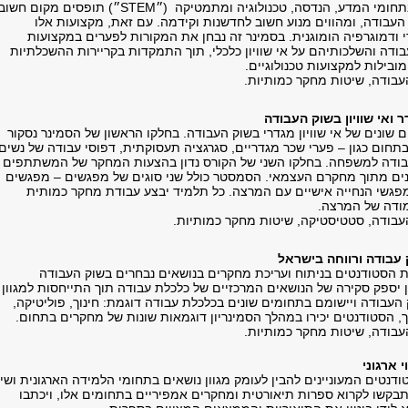
תחומי המדע, הנדסה, טכנולוגיה ומתמטיקה (״
STEM
״) תופסים מקום חשוב
העבודה, ומהווים מנוע חשוב לחדשנות וקידמה. עם זאת, מקצועות אלו
י ודמוגרפיה הומוגנית. בסמינר זה נבחן את המקורות לפערים במקצועות
בודה והשלכותיהם על אי שוויון כלכלי, תוך התמקדות בקריירות ההשכלתיות
בילות למקצועות טכנולוגיים.
עבודה, שיטות מחקר כמותיות.
ם שונים של אי שוויון מגדרי בשוק העבודה. בחלקו הראשון של הסמינר נסקור
תחום כגון – פערי שכר מגדריים, סגרגציה תעסוקתית, דפוסי עבודה של נשים
 עבודה למשפחה. בחלקו השני של הקורס נדון בהצעות המחקר של המשתתפים
ים מתוך מחקרם העצמאי. הסמסטר כולל שני סוגים של מפגשים – מפגשים
מפגשי הנחייה אישיים עם המרצה. כל תלמיד יבצע עבודת מחקר כמותית
ודה של המרצה.
עבודה, סטטיסטיקה, שיטות מחקר כמותיות.
את הסטודנטים בניתוח ועריכת מחקרים בנושאים נבחרים בשוק העבודה
ון יספק סקירה של הנושאים המרכזיים של כלכלת עבודה תוך התייחסות למגוון
העבודה ויישומם בתחומים שונים בכלכלת עבודה דוגמת: חינוך, פוליטיקה,
ך, הסטודנטים יכירו במהלך הסמינריון דוגמאות שונות של מחקרים בתחום.
עבודה, שיטות מחקר כמותיות.
ודנטים המעוניינים להבין לעומק מגוון נושאים בתחומי הלמידה הארגונית ושינ
יתבקשו לקרוא ספרות תיאורטית ומחקרים אמפיריים בתחומים אלו, ויכתבו