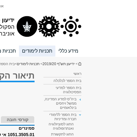
תוכן
תפריט
אונ
עליון
ראשי
ידיעון 2019/20
הפקול
אוניבר
מידע כללי
תכניות לימודים
תכניות מ
הינך נמצא כאן
>
ידיעון תש"ף 2019/20
>
תכניות לימודים
>
בית הספר 
תיאור הק
ראשי
בית הספר לכלכלה
בית הספר למדעי
הפסיכולוגיה
ביה"ס למדע המדינה,
ממשל ויחסים
בינלאומיים
בית הספר ללימודי
חברה ומדיניות
קורסי חובה
החוג לסוציולוגיה
סמינרים
ואנתרופולוגיה
1051.3505.01 אי שוויון במקצועות טכנולוגיים
החוג לתקשורת