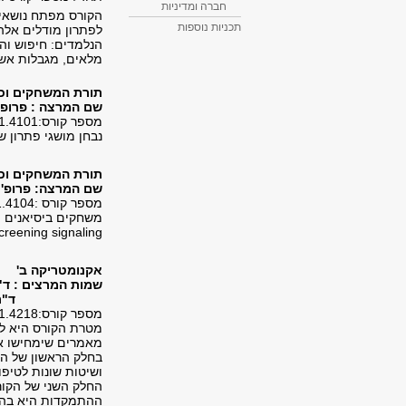
חברה ומדיניות
הקורס מפתח נושאים
תכניות נוספות
לפתרון מודלים אלה.
הנלמדים: חיפוש וה
מלאים, מגבלות אשרא
תורת המשחקים וכל
שם המרצה : פרופ' 
מספר קורס:1011.4101
נבחן מושגי פתרון 
תורת המשחקים וכל
שם המרצה: פרופ' 
מספר קורס :1011.4104
משחקים ביסיאנים ו
creening signaling
אקנומטריקה ב'
שמות המרצים : ד"
ד"ר
מספר קורס:1011.4218
מטרת הקורס היא לח
מאמרים שימחישו את
בחלק הראשון של הקו
ושיטות שונות לטיפו
החלק השני של הקור
ההתמקדות היא בהסק