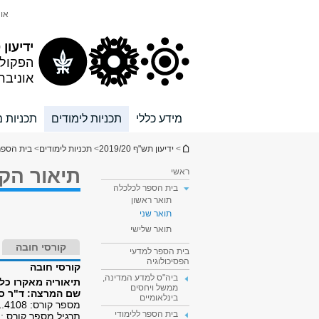
תוכן
תפריט
אונ
עליון
ראשי
ידיעון 2019/20
הפקול
אוניבר
מידע כללי
תכניות לימודים
תכניות מ
הינך נמצא כאן
>
ידיעון תש"ף 2019/20
>
תכניות לימודים
>
בית הספר
תיאור הק
ראשי
בית הספר לכלכלה
תואר ראשון
תואר שני
תואר שלישי
קורסי חובה
בית הספר למדעי
הפסיכולוגיה
קורסי חובה
ביה"ס למדע המדינה,
תיאוריה מאקרו כלכ
ממשל ויחסים
שם המרצה: ד"ר סט
בינלאומיים
מספר קורס: 1011.4108
בית הספר ללימודי
תרגיל מספר קורס :1011.4108.02