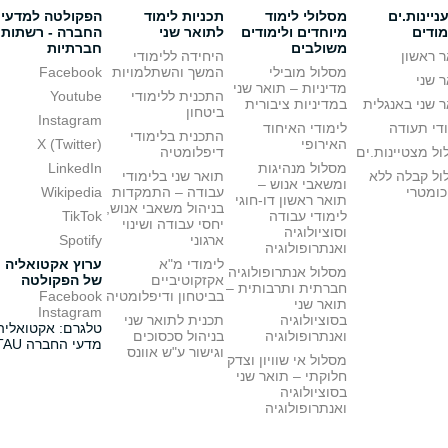
יינות.ים
מסלולי לימוד
תכניות לימוד
הפקולטה למדעי
מודים
מיוחדים ולימודים
לתואר שני
החברה - רשתות
משולבים
חברתיות
 ראשון
היחידה ללימודי
מסלול מובילי
המשך והשתלמויות
Facebook
 שני
מדיניות – תואר שני
התכנית ללימודי
Youtube
 שני באנגלית
במדיניות ציבורית
ביטחון
Instagram
די תעודה
לימודי האיחוד
התכנית בלימודי
האירופי
X (Twitter)
ל מצטיינות.ים
דיפלומטיה
מסלול מנהיגות
LinkedIn
ול קבלה ללא
תואר שני בלימודי
ומשאבי אנוש –
כומטרי
עבודה – התמקדות
Wikipedia
תואר ראשון דו-חוגי
בניהול משאבי אנוש,
לימודי עבודה
TikTok
יחסי עבודה ושינוי
וסוציולוגיה
ארגוני
Spotify
ואנתרופולוגיה
לימודי מ"א
ערוץ אקטואליה
מסלול אנתרופולוגיה
אקזקוטיביים
של הפקולטה
חברתית ותרבותית –
בביטחון ודיפלומטיה
Facebook
תואר שני
Instagram
בסוציולוגיה
תכנית לתואר שני
טלגרם: אקטואליה
ואנתרופולוגיה
בניהול סכסוכים
מדעי החברה TAU
וגישור ע"ש אוונס
מסלול אי שוויון וצדק
חלוקתי – תואר שני
בסוציולוגיה
ואנתרופולוגיה