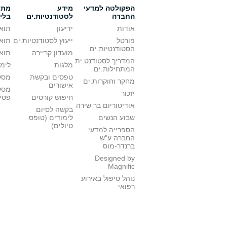
הפקולטה למדעי
מידע
מתענ
החברה
לסטודנטיות.ים
בלי
אודות
ידיעון
תואר
פורטל
ייעוץ לסטודנטיות.ים
תואר
הסטודנטיות.ים
מועדון קריירה
תואר
המדריך לסטודנט.ית
מלגות
לימו
המתחילות.ים
טפסים ובקשת
מסלו
מחקר וחוקרות.ים
אישורים
מסל
יזכור
חיפוש קורסים
פסי
אודיטוריום בר שירה
בקשה לסיום
שבוע הנשים
לימודים (טופס
טיולים)
הספרייה למדעי
החברה ע"ש
ברנדר-מוס
Designed by
Magnific
נוהל טיפול באירוע
רפואי