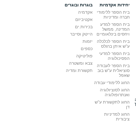
יחידות אקדמיות
בוגרות ובוגרים
בית הספר ללימודי
אקדמיה
חברה ומדיניות
אקטיביזם
בית הספר למדע
בכירות.ים
המדינה, ממשל
ויחסים בינלאומיים
הייטק וסייבר
בית הספר לכלכלה
יזמות
ע"ש איתן ברגלס
כספים
בית הספר למדעי
פוליטיקה
הפסיכולוגיה
צבא ומשטרה
בית הספר לעבודה
סוציאלית ע"ש בוב
תקשורת ומדיה
שאפל
החוג ללימודי עבודה
החוג לסוציולוגיה
ואנתרופולוגיה
החוג לתקשורת ע"ש
דן
החוג למדיניות
ציבורית