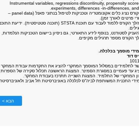
Instrumental variables, regressions discontinuity, propensity scor
.
experiments, differences -in-differences, and
רס נציג כלים אקונומטריה וטכניקות לטיפול בנתוני פאנל (
panel data
–
י פרטים לאורך זמן).
לך הקורס ללמוד לעבוד עם תוכנת
STSTA
(תוכנה סטטיסטית). ידיעת התוכנ
ילים.
ניק לסטודנט, בנוסף לידע התאורטי, גם ניסיון ביישום הטכניקות הנלמדות,
לך הקורס מספר תרגילים מקיפים.
ידי מוסמך בכלכלה.
ס דוד
פשר לתלמידים במסלול המוסמך המחקרי להציג את התקדמות עבודת המחקר
יג עד פעמיים במסגרת הסמינר. המצגת הראשונה תכלול סקירה של הספרות
וון המחקרי של התלמיד. המצגת השנייה תתרכז בעבודת המחקר.
מידי התכנית המשותפת לביה"ס לכלכלה באוניברסיטת תל אביב ולאוניברסיטה
הבא >