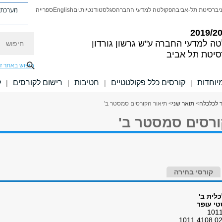
מערכת פ
יברסיטת תל-אביב
הפקולטה למדעי החברה
סגל
סטודנטיות.ים
English
ספרייה
חיפוש
טה למדעי החברה
ע"ש גרשון גורדון
סיטת תל אביב
חיפוש באתר ז
יוחדות
קורסים כלל פקולטטיים
חטיבות
רישום לקורסים
ל
|
|
|
|
 לכלכלה
>
תואר שני
> תיאור הקורסים סמסטר ב'
ורסים סמסטר ב'
קורסי בחירה
לית ב'
י עופר