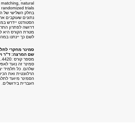
e matching, natural
 randomized trials
בחלק השלישי של הקו
נתונים שעוקבים אחר
הסטודנט יידרש במה
דרושה לפתרון התרג
מטרת הקורס היא להע
לשם כך יינתנו במה
סמינר מחקרי לתלמ
שם המרצה: ד"ר ויי
מספר קורס :1011.4420
סמינר זה נועד לא
שלהם. כל תלמיד יצ
הרלוונטית ואת הכי
​הסמינר מיועד לתל
העברית בירושלים.