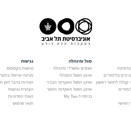
סגל ומינהלה
נגישות
יברסיטה
אגפים ומשרדי מינהלה
נגישות בקמפוס
יינים בלימודים
ארגון הסגל המנהלי
מניעה וטיפול בהטר
י קבלה לתואר ראשון
ארגון הסגל האקדמי הבכיר
הנחיות בדבר חוק ח
ימודים
ארגון הסגל האקדמי הזוטר
הצהרת נגישות
כניסה ל-My Tau
הגנת הפרטיות
 האישי
תנאי שימוש