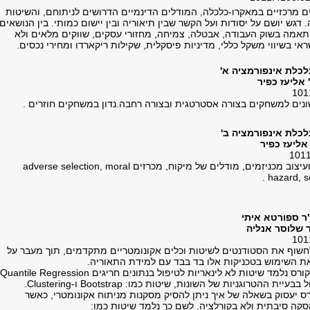
 מרכזיים במאקרו-כלכלה, המודלים הדינמיים הדרושים לניתוחם, והשיטות
 דגש יושם על יסודות ועל הקשר שבין תיאוריה ובין יישום כמותי. בין הנושאים
תאמה בשוק העבודה, אבטלה, צמיחה, מחזורי עסקים, שווקים מלאים ולא
י בשיווי משקל כללי, מדיניות פיסקלית, שקילות ריקארדו ומחירי נכסים.
כלת אינפורמציה א'
אליעז כפיר
שונים למשחקים בצורה אסטרטגית ובצורה רחבה.נדון במשחקים חוזרים .
כלת אינפורמציה ב'
אליעז כפיר
עיצוב מכניזמים, מודלים של מיקוח, מכרזים
adverse selection, moral
.
hazard, s
ר ספורטא איתי
 שלוסר אנליה
שוף את הסטודנטים לשיטות וכלים אקונומטריים מתקדמים, תוך מעבר על
 השימוש בטכניקות אלו בד בבד עם למידת התאוריה.
רס נלמד שיטות לא לינאריות לטיפול בנתונים חריגים
Quantile Regression
ל בבעיית ההטרוגניות של השונות, שיטות כמו:
Bootstrap
ו-
Clustering
.
ס יעסוק בשאלה של איך ניתן להסיק מסקנות מניתוח אקונומטרי, כאשר
ה סיבתית ולא בקורלציה. לשם כך נלמד שיטות כמו: