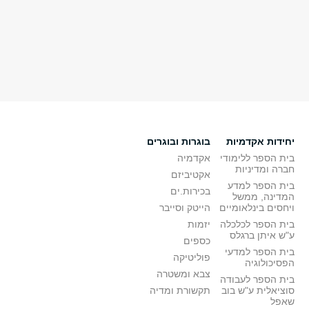
יחידות אקדמיות
בוגרות ובוגרים
בית הספר ללימודי
אקדמיה
חברה ומדיניות
אקטיביזם
בית הספר למדע
בכירות.ים
המדינה, ממשל
ויחסים בינלאומיים
הייטק וסייבר
בית הספר לכלכלה
יזמות
ע"ש איתן ברגלס
כספים
בית הספר למדעי
פוליטיקה
הפסיכולוגיה
צבא ומשטרה
בית הספר לעבודה
סוציאלית ע"ש בוב
תקשורת ומדיה
שאפל