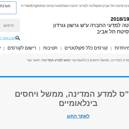
מערכת פ
יברסיטת תל-אביב
הפקולטה למדעי החברה
סגל
סטודנטיות.ים
English
ספרייה
חיפוש
טה למדעי החברה
ע"ש גרשון גורדון
סיטת תל אביב
חיפוש באתר ז
יוחדות
קורסים כלל פקולטטיים
חטיבות
רישום לקורסים
ל
|
|
|
|
דע המדינה, ממשל ויחסים בינלאומיים
>
החוג למדע המדינה
> תואר שני
"ס למדע המדינה, ממשל ויחסים
בינלאומיים
לאתר החוג