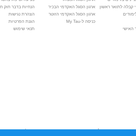
י קבלה לתואר ראשון
ארגון הסגל האקדמי הבכיר
הנחיות בדבר חוק ח
ימודים
ארגון הסגל האקדמי הזוטר
הצהרת נגישות
כניסה ל-My Tau
הגנת הפרטיות
 האישי
תנאי שימוש
יות יוצרים. אם בבעלותך זכויות יוצרים בתכנים שנמצאים פה ו/או השימוש ש
נות בהקדם לכתובת שכאן >>