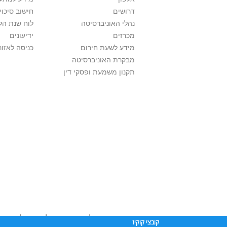
דרושים
חישוב סיכוי
נהלי האוניברסיטה
לוח שנת הל
מכרזים
ידיעונים
מידע לשעת חירום
כניסה לאזור
מבקרת האוניברסיטה
תקנון משמעת ופסקי דין
אוניברסיטת תל אביב עושה כל מאמץ לכבד זכו
קובצי קוקיז
שנעשה בתכנים אלה לדעתך מפר זכויות
נא לפ