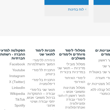
לוח בחינות
יינות.ים
מסלולי לימוד
תכניות לימוד
הפקולטה למדעי
מודים
מיוחדים ולימודים
לתואר שני
החברה - רשתות
משולבים
חברתיות
 ראשון
היחידה ללימודי
מסלול מובילי
המשך והשתלמויות
Facebook
 שני
מדיניות – תואר שני
התכנית ללימודי
Youtube
 שני באנגלית
במדיניות ציבורית
ביטחון
Instagram
די תעודה
לימודי האיחוד
התכנית בלימודי
האירופי
X (Twitter)
ל מצטיינות.ים
דיפלומטיה
מסלול מנהיגות
LinkedIn
ול קבלה ללא
תואר שני בלימודי
ומשאבי אנוש –
כומטרי
עבודה – התמקדות
Wikipedia
תואר ראשון דו-חוגי
בניהול משאבי אנוש,
לימודי עבודה
TikTok
יחסי עבודה ושינוי
וסוציולוגיה
ארגוני
Spotify
ואנתרופולוגיה