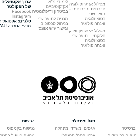
לימודי מ"א
ערוץ אקטואליה
מסלול אנתרופולוגיה
אקזקוטיביים
של הפקולטה
חברתית ותרבותית –
בביטחון ודיפלומטיה
Facebook
תואר שני
Instagram
בסוציולוגיה
תכנית לתואר שני
טלגרם: אקטואליה
ואנתרופולוגיה
בניהול סכסוכים
מדעי החברה TAU
וגישור ע"ש אוונס
מסלול אי שוויון וצדק
חלוקתי – תואר שני
בסוציולוגיה
ואנתרופולוגיה
סגל ומינהלה
נגישות
יברסיטה
אגפים ומשרדי מינהלה
נגישות בקמפוס
יינים בלימודים
ארגון הסגל המנהלי
מניעה וטיפול בהטר