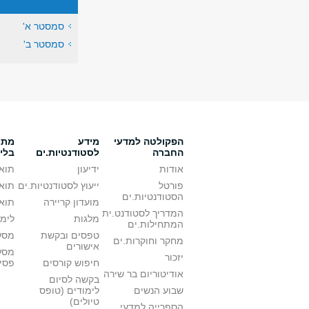
סמסטר א'
סמסטר ב'
הפקולטה למדעי
מידע
מתענ
החברה
לסטודנטיות.ים
בלי
אודות
ידיעון
תואר
פורטל
ייעוץ לסטודנטיות.ים
תואר
הסטודנטיות.ים
מועדון קריירה
תואר
המדריך לסטודנט.ית
מלגות
לימו
המתחילות.ים
טפסים ובקשת
מסלו
מחקר וחוקרות.ים
אישורים
מסל
יזכור
חיפוש קורסים
פסי
אודיטוריום בר שירה
בקשה לסיום
שבוע הנשים
לימודים (טופס
טיולים)
הספרייה למדעי