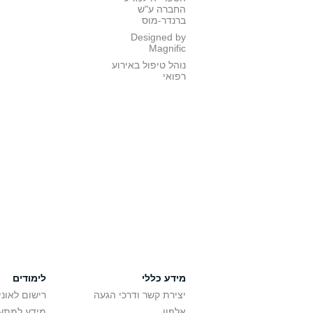
החברה ע"ש
ברנדר-מוס
Designed by
Magnific
נוהל טיפול באירוע
רפואי
מידע כללי
לימודים
יצירת קשר ודרכי הגעה
רישום לאונ
אלפון
מידע למתענ