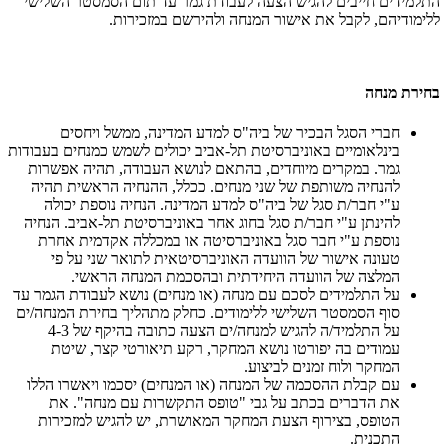
התלמידים חייבים להגיש הצעה לעבודת גמר עד תום הסמסטר השלישי
ללימודיהם, לקבל את אישור המנחה ולהירשם במזכירות.
בחירת מנחה
חברי הסגל הבכיר של ביה"ס למדע המדינה, ממשל ויחסים
בינלאומיים באוניברסיטת תל-אביב יכולים לשמש כמנחים בעבודות
גמר. במקרים מיוחדים, בהתאם לנושא העבודה, תהיה אפשרות
להנחיה משותפת של שני מנחים. ככלל, ההנחיה הראשית תהיה
ע"י חבר/ת סגל של ביה"ס למדע המדינה. הנחיה נוספת יכולה
להינתן ע"י חבר/ת סגל בחוג אחר באוניברסיטת תל-אביב. הנחיה
נוספת ע"י חבר סגל באוניברסיטה או במכללה אקדמית אחרת
טעונה אישור של הוועדה האוניברסיטאית לתואר שני על פי
המלצה של הוועדה היחידתית ובהסכמת המנחה הראשי.
על התלמידים לסכם עם מנחה (או מנחים) נושא לעבודת הגמר עד
סוף הסמסטר השלישי ללימודים. כחלק מתהליך בחירת המנחה/ים
על התלמיד/ה להגיש למנחה/ים הצעה כתובה בהיקף של 4-3
עמודים בה יפורטו נושא המחקר, רקע תיאורטי קצר, שיטת
המחקר ולוח זמנים לביצוע.
עם קבלת ההסכמה של המנחה (או המנחים) יסכמו ויאשרו הללו
את הדברים בכתב על גבי "טופס התקשרות עם מנחה". את
הטופס, בצירוף הצעת המחקר המאושרת, יש להגיש למזכירות
התכנית.