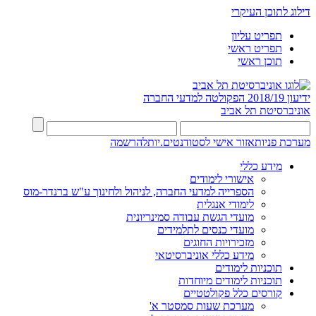
דילוג לתוכן העיקרי
תפריט עליון
תפריט ראשי
תוכן ראשי
ידיעון 2018/19
הפקולטה למדעי החברה
אוניברסיטת תל אביב
מערכת פניות
אזור אישי לסטודנטים.יות
להרשמה
מידע כללי
אישורי לימודים
הספרייה למדעי החברה, לניהול ולחינוך ע"ש ברנדר-מוס
לימודי אנגלית
מועדי הגשת עבודה סמינריונית
מועדי כנסים לתלמידים
מזכירויות החוגים
מידע כללי אוניברסיטאי
תוכניות לימודים
תוכניות לימודים מיוחדות
קורסים כלל פקולטטיים
מערכת שעות סמסטר א'