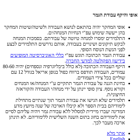
אופי והיקף עבודת הגמר
אופי המחקר יהיה בהתאם לנושא העבודה ולשיטה/שיטות המחקר
בהן ייעשה שימוש עפ"י הנחיות המנחה/ים.
התלמידים ימסרו למנחה טיוטה של עבודתם. בסמכות המנחה
לבקש תיקונים ושינויים בעבודה, אותם נדרשים התלמידים לבצע
לפני הגשת הנוסח הסופי.
עבודת הגמר הכתובה תוגש עפ"י
כללי האוניברסיטה המופיעים
בידיעון הפקולטה למדעי
החברה
.
היקף העבודה הכתובה (לא כולל ביבליוגרפיה ונספחים) יהיה 80-60
עמודים, העבודה תודפס ברווח כפול בגופן אריאל בגודל 12 עם
שוליים בכל צידי העמודים.
בחינת הגנה על עבודת הגמר תתקיים ע"י המנחה/או המנחים
וקורא נוסף. ציון סופי יינתן על ידי מנחה/י העבודה והקורא/ה
החיצוני/ת.
תלמידים שלא הגישו את עבודת הגמר תוך שנתיים מתחילת
לימודיהם בבית הספר ולא קיבלו הארכה של שנה מיועץ מדע
המדינה יעברו מיידית למסלול ללא עבודת גמר ויהיה עליהם לסיים
את לימודיהם בחוג בתום השנה השלישית ללימודיהם. לא תינתן
ארכה מעבר לכך.
אתר מלא
English