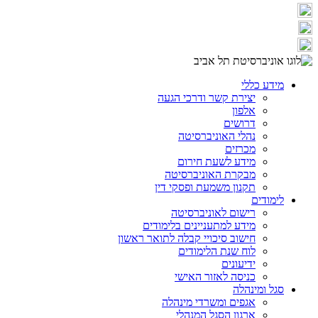
מידע כללי
יצירת קשר ודרכי הגעה
אלפון
דרושים
נהלי האוניברסיטה
מכרזים
מידע לשעת חירום
מבקרת האוניברסיטה
תקנון משמעת ופסקי דין
לימודים
רישום לאוניברסיטה
מידע למתעניינים בלימודים
חישוב סיכויי קבלה לתואר ראשון
לוח שנת הלימודים
ידיעונים
כניסה לאזור האישי
סגל ומינהלה
אגפים ומשרדי מינהלה
ארגון הסגל המנהלי