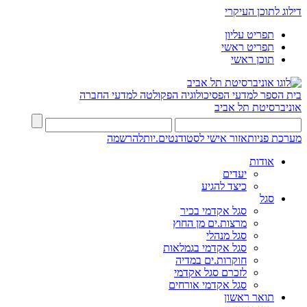
דילוג לתוכן העיקרי
תפריט עליון
תפריט ראשי
תוכן ראשי
בית הספר למדעי הפסיכולוגיה
הפקולטה למדעי החברה
אוניברסיטת תל אביב
מערכת פניות
אזור אישי לסטודנטים.יות
להרשמה
אודות
יעדים
כיצד להגיע
סגל
סגל אקדמי בכיר
מרצות.ים מן החוץ
סגל מנהלי
סגל אקדמי בגמלאות
חוקרות.ים במדיה
לזכרם סגל אקדמי
סגל אקדמי אורחים
תואר ראשון