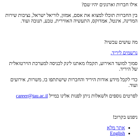
אילו חברות וארגונים יהיו שם?
בין החברות תוכלו למצוא את אסם, אמזון, לוריאל ישראל, נציבות שירות
המדינה, אינטל, אמדוקס, התעשיה האווירית, טבע, תנובה ועוד.
מה עושים עכשיו?
נרשמים ליריד.
סמוך למועד האירוע, תקבלו מאתנו לינק לכניסה למערכת הוירטואלית
של היריד.
כדי לקבל מידע אודות היריד והחברות שישתתפו בו, משרות, אירועים
ועוד.
לפרטים נוספים ולשאלות ניתן לפנות אלינו במייל
career@tau.ac.il
ניפגש בקרוב!
אתר מלא
English