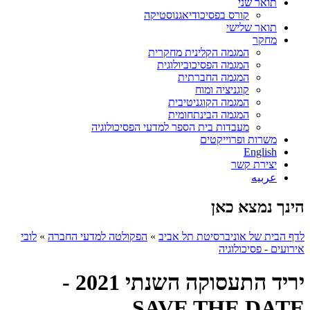
תואר שני
קורס בפסיכודיאגנוסטיקה
תואר שלישי
מחקר
המגמה הקלינית מחקרית
המגמה הפסיכוביולוגית
המגמה החברתית
קוגניציה ומוח
המגמה הקוגניטיבית
המגמה הבינתחומית
מעבדות בית הספר למדעי הפסיכולוגיה
משרות ופרוייקטים
English
יצירת קשר
عربيه
הינך נמצא כאן
לדף הבית של אוניברסיטת תל אביב
»
הפקולטה למדעי החברה
»
לובי
אירועים - פסיכולוגיה
יריד התעסוקה השנתי 2021 -
SAVE THE DATE