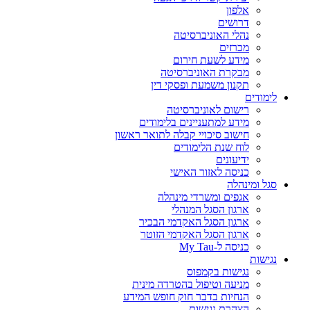
אלפון
דרושים
נהלי האוניברסיטה
מכרזים
מידע לשעת חירום
מבקרת האוניברסיטה
תקנון משמעת ופסקי דין
לימודים
רישום לאוניברסיטה
מידע למתעניינים בלימודים
חישוב סיכויי קבלה לתואר ראשון
לוח שנת הלימודים
ידיעונים
כניסה לאזור האישי
סגל ומינהלה
אגפים ומשרדי מינהלה
ארגון הסגל המנהלי
ארגון הסגל האקדמי הבכיר
ארגון הסגל האקדמי הזוטר
כניסה ל-My Tau
נגישות
נגישות בקמפוס
מניעה וטיפול בהטרדה מינית
הנחיות בדבר חוק חופש המידע
הצהרת נגישות