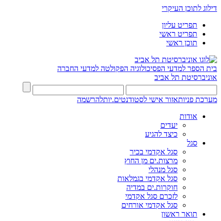
דילוג לתוכן העיקרי
תפריט עליון
תפריט ראשי
תוכן ראשי
בית הספר למדעי הפסיכולוגיה
הפקולטה למדעי החברה
אוניברסיטת תל אביב
מערכת פניות
אזור אישי לסטודנטים.יות
להרשמה
אודות
יעדים
כיצד להגיע
סגל
סגל אקדמי בכיר
מרצות.ים מן החוץ
סגל מנהלי
סגל אקדמי בגמלאות
חוקרות.ים במדיה
לזכרם סגל אקדמי
סגל אקדמי אורחים
תואר ראשון