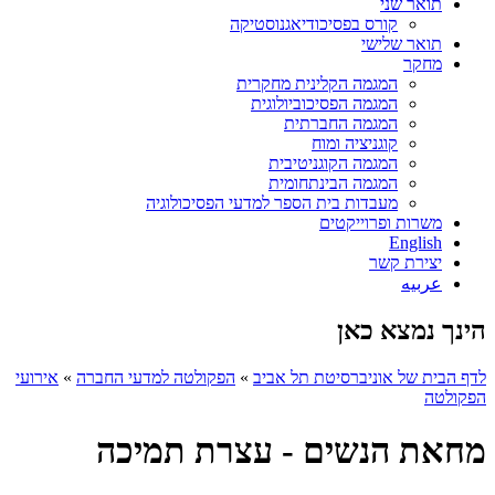
תואר שני
קורס בפסיכודיאגנוסטיקה
תואר שלישי
מחקר
המגמה הקלינית מחקרית
המגמה הפסיכוביולוגית
המגמה החברתית
קוגניציה ומוח
המגמה הקוגניטיבית
המגמה הבינתחומית
מעבדות בית הספר למדעי הפסיכולוגיה
משרות ופרוייקטים
English
יצירת קשר
عربيه
הינך נמצא כאן
לדף הבית של אוניברסיטת תל אביב
»
הפקולטה למדעי החברה
»
אירועי
הפקולטה
מחאת הנשים - עצרת תמיכה