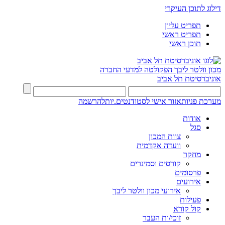
דילוג לתוכן העיקרי
תפריט עליון
תפריט ראשי
תוכן ראשי
מכון וולטר ליבך
הפקולטה למדעי החברה
אוניברסיטת תל אביב
מערכת פניות
אזור אישי לסטודנטים.יות
להרשמה
אודות
סגל
צוות המכון
וועדה אקדמית
מחקר
קורסים וסמינרים
פרסומים
אירועים
אירועי מכון וולטר ליבך
פעילות
קול קורא
זוכי/ות העבר