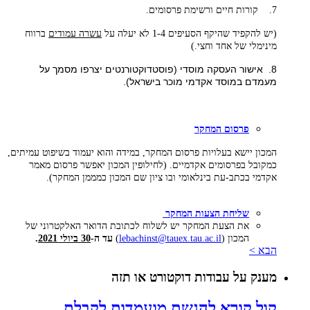
7. קורות חיים ורשימת פרסומים
.
(יש להקפיד שהיקף הסעיפים 1-4 לא יעלה על
עשרה עמודים
ברווח
מינימלי של אחד וחצי
.
)
8. אישור העסקה מוסדי (פוסטדוקטורנטים יצרפו מסמך על
מעמדם במוסד אקדמי מוכר בישראל).
פרסום המחקר
המכון יישא בעלויות פרסום המחקר, במידה והוא יעמוד בשיפוט עמיתים,
כמקובל בפרסומים אקדמיים. (לחילופין המכון יאפשר פרסום מאמר
אקדמי בכתב-עת בינלאומי ובו ציון שם המכון כמממן המחקר).
שליחת הצעות המחקר
את הצעת המחקר יש לשלוח לכתובת הדואר האלקטרוני של
המכון (
lebachinst@tauex.tau.ac.il
)
עד ה-
30 ביולי 2021
.
הבא >
מענק על עבודות דוקטורט או תזה
קול קורא להגשת מועמדות לקבלת