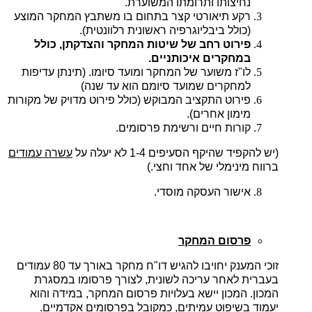
נחיצותו ותרומתו המשוערת
.
רקע תיאורטי קצר בתחום בו משתבץ המחקר המוצע
(כולל ביבליוגרפיה ראשונית רלוונטית)
.
פירוט רחב של שיטות המחקר והצדקתן, כולל
במחקרים איכותניים.
לו"ז משוער של המחקר ומועד סיומו. (תינתן עדיפות
למחקרים שמועד סיומם הוא עד שנה)
פירוט התקציב המבוקש (כולל פירוט מדויק של מקורות
מימון אחרים)
.
קורות חיים ורשימת פרסומים
.
(יש להקפיד שהיקף הסעיפים 1-4 לא יעלה על
עשרה עמודים
ברווח מינימלי של אחד וחצי
.
)
אישור העסקה מוסדי.
פרסום המחקר
זוכי המענק יחויבו להגיש דו"ח מחקר באורך עד 80 עמודים
בעברית לאחר עריכה לשונית, לצורך פרסומו במסגרת
המכון. המכון יישא בעלויות פרסום המחקר, במידה והוא
יעמוד בשיפוט עמיתים, כמקובל בפרסומים אקדמיים.