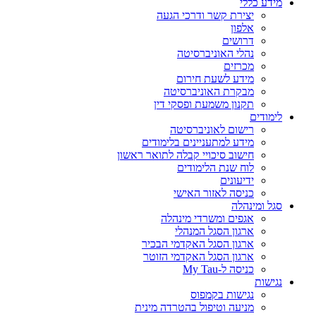
מידע כללי
יצירת קשר ודרכי הגעה
אלפון
דרושים
נהלי האוניברסיטה
מכרזים
מידע לשעת חירום
מבקרת האוניברסיטה
תקנון משמעת ופסקי דין
לימודים
רישום לאוניברסיטה
מידע למתעניינים בלימודים
חישוב סיכויי קבלה לתואר ראשון
לוח שנת הלימודים
ידיעונים
כניסה לאזור האישי
סגל ומינהלה
אגפים ומשרדי מינהלה
ארגון הסגל המנהלי
ארגון הסגל האקדמי הבכיר
ארגון הסגל האקדמי הזוטר
כניסה ל-My Tau
נגישות
נגישות בקמפוס
מניעה וטיפול בהטרדה מינית