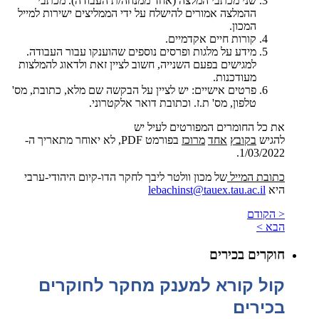
שני מכתבי המלצה (אחד ממנחה/ת העבודה). מכתבי
ההמלצה אמורים להישלח על ידי הממליצים ישירות למייל
המכון.
קורות חיים אקדמיים.
מידע על מלגות ופרסים נוספים שהוענקו עבור העבודה.
למגישים בפעם השנייה, חשוב לציין זאת ולדאוג להמלצות
מעודכנות.
פרטים אישיים: יש לציין על הבקשה שם מלא, כתובת, מס'
טלפון, מס' ת.ז. וכתובת דואר אלקטרוני.
את כל החומרים המפורטים לעיל יש
להגיש
בקובץ
אחד
מרוכז
בפורמט
PDF
, לא יאוחר מתאריך ה-
1/03/2022.
כתובת
המייל
של מכון וולטר ליבך לחקר הדו-קיום היהודי-ערבי
היא
lebachinst@tauex.tau.ac.il
< הקודם
הבא >
חוקרים בכירים
קול קורא למענק מחקר לחוקרים
בכירים