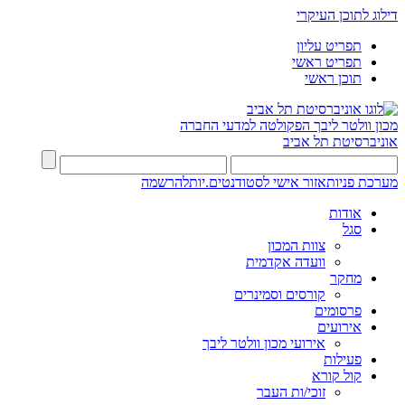
דילוג לתוכן העיקרי
תפריט עליון
תפריט ראשי
תוכן ראשי
מכון וולטר ליבך
הפקולטה למדעי החברה
אוניברסיטת תל אביב
מערכת פניות
אזור אישי לסטודנטים.יות
להרשמה
אודות
סגל
צוות המכון
וועדה אקדמית
מחקר
קורסים וסמינרים
פרסומים
אירועים
אירועי מכון וולטר ליבך
פעילות
קול קורא
זוכי/ות העבר