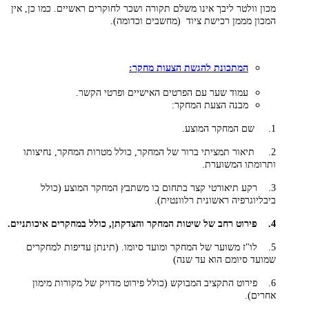
מכון וולטר ליבך אינו משלם תקורה ושכר לחוקרים ראשיים. כמו כן, אין
המכון מממן רכישת ציוד (מחשבים וכדומה).
המתכונת להגשת הצעות מחקר:
עמוד שער עם הפרטים האישיים ופרטי הקשר.
מבנה הצעת המחקר:
1. שם המחקר המוצע.
2. תיאור תמציתי ברור של המחקר, כולל מטרות המחקר, נחיצותו
ותרומתו המשוערת.
3. רקע תיאורטי קצר בתחום בו משתבץ המחקר המוצע (כולל
ביבליוגרפיה ראשונית רלוונטית)
.
4. פירוט רחב של שיטות המחקר והצדקתן, כולל במחקרים איכותניים.
5. לו"ז משוער של המחקר ומועד סיומו. (תינתן עדיפות למחקרים
שמועד סיומם הוא עד שנה)
6. פירוט התקציב המבוקש (כולל פירוט מדויק של מקורות מימון
אחרים)
.