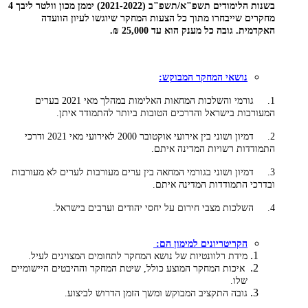
בשנות הלימודים תשפ"א/תשפ"ב (2021-2022) יממן מכון וולטר ליבך 4
מחקרים שייבחרו מתוך כל הצעות המחקר שיוגשו לעיון הוועדה
האקדמית. גובה כל מענק הוא עד 25,000 ₪.
נושאי המחקר המבוקש:
1. גורמי והשלכות המחאות האלימות במהלך מאי 2021 בערים
המעורבות בישראל והדרכים הטובות ביותר להתמודד איתן.
2. דמיון ושוני בין אירועי אוקטובר 2000 לאירועי מאי 2021 ודרכי
התמודדות רשויות המדינה איתם.
3. דמיון ושוני בגורמי המחאה בין ערים מעורבות לערים לא מעורבות
ובדרכי התמודדות המדינה איתם.
4. השלכות מצבי חירום על יחסי יהודים וערבים בישראל.
הקריטריונים למימון הם:
מידת רלוונטיות של נושא המחקר לתחומים המצוינים לעיל.
איכות המחקר המוצע כולל, שיטת המחקר וההיבטים היישומיים
שלו.
גובה התקציב המבוקש ומשך הזמן הדרוש לביצוע.