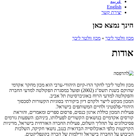
عربيه
English
יצירת קשר
הינך נמצא כאן
מכון וולטר ליבך
»
מכון וולטר ליבך
אודות
מכון וולטר ליבך לחקר הדו-קיום היהודי-ערבי הוא מכון מחקר אקדמי
שהוקם בשנת תשס"ג (2002) ופועל במסגרת הפקולטה למדעי החברה
והפקולטה למדעי הרוח באוניברסיטת תל אביב.
המכון מבקש לייצר ולקדם דיון ביקורתי בסוגיות הקשורות לסכסוך
היהודי-פלסטיני ולחיים המשותפים בישראל.
פעילות המכון כוללת ארגון כנסים, פרסום ספרים ומאמרים, והוראת
קורסים אקדמיים בנושאים הקשורים לפעילותו, ביניהם: השפעות גורמים
פסיכולוגים על תהליך השלום, פעילות החברה האזרחית בישראל, מדיניות
הקרקעות כלפי האוכלוסייה הבדואית בנגב, נושאי חקיקה, השלכות
הכיבוש על החברה בישראל ודילמות של הכרה בקונפליקטים.