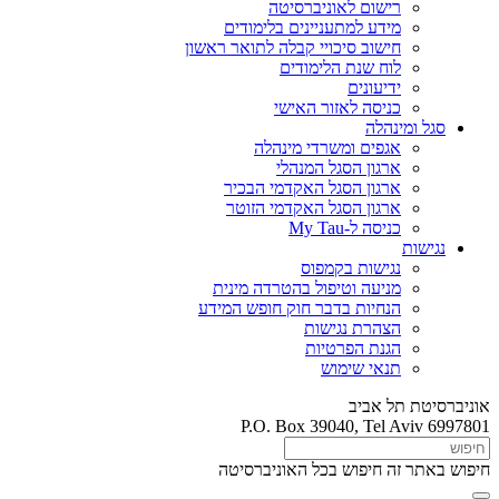
רישום לאוניברסיטה
מידע למתעניינים בלימודים
חישוב סיכויי קבלה לתואר ראשון
לוח שנת הלימודים
ידיעונים
כניסה לאזור האישי
סגל ומינהלה
אגפים ומשרדי מינהלה
ארגון הסגל המנהלי
ארגון הסגל האקדמי הבכיר
ארגון הסגל האקדמי הזוטר
כניסה ל-My Tau
נגישות
נגישות בקמפוס
מניעה וטיפול בהטרדה מינית
הנחיות בדבר חוק חופש המידע
הצהרת נגישות
הגנת הפרטיות
תנאי שימוש
אוניברסיטת תל אביב
P.O. Box 39040, Tel Aviv 6997801
חיפוש באתר זה
חיפוש בכל האוניברסיטה