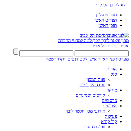
דילוג לתוכן העיקרי
תפריט עליון
תפריט ראשי
תוכן ראשי
מכון וולטר ליבך
הפקולטה למדעי החברה
אוניברסיטת תל אביב
מערכת פניות
אזור אישי לסטודנטים.יות
להרשמה
אודות
סגל
צוות המכון
וועדה אקדמית
מחקר
קורסים וסמינרים
פרסומים
אירועים
אירועי מכון וולטר ליבך
פעילות
קול קורא
זוכי/ות העבר