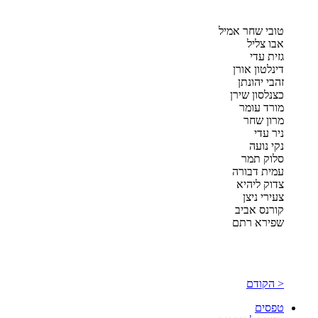
טובי שחר אמיל
אבו צליל
גזית עדי
דינלטון אורן
זהבי יהונתן
כצנלסון שירן
מורד עומר
מרון שחר
ניר עדי
נקי נועה
סלוק תמר
עמית דבורה
צדוק ליהיא
צעירי ניצן
קורנס אביב
שפירא רתם
< הקודם
טפסים