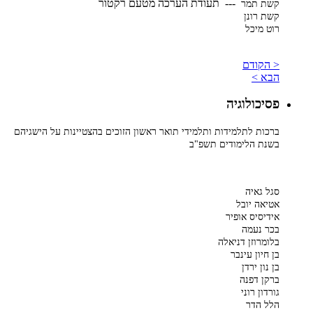
--- תעודת הערכה מטעם רקטור
קשת תמר
קשת רונן
רוט מיכל
< הקודם
הבא >
פסיכולוגיה
ברכות לתלמידות ותלמידי תואר ראשון הזוכים בהצטיינות על הישגיהם
בשנת הלימודים תשפ"ב
סגל גאיה
אטיאה יובל
אידיסיס אופיר
בכר נעמה
בלומרוזן דניאלה
בן חיון עינבר
בן נון ירדן
ברקן דפנה
גורדון רוני
הלל הדר