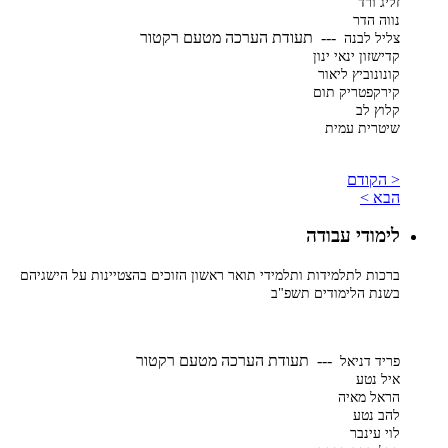
זליג ורד
נווה הדר
--- תעודת הערכה מטעם רקטור
צליל לבנה
קדישזון ינאי ינון
קונונוביץ ליאור
קירקפטריק תום
קלוץ לב
שיטרית עמית
< הקודם
הבא >
לימודי עבודה
ברכות לתלמידות ותלמידי תואר ראשון הזוכים בהצטיינות על הישגיהם
בשנת הלימודים תשפ"ב
--- תעודת הערכה מטעם רקטור
פריד דניאל
איל נטע
הראל מאיה
להב נטע
לוי עינבר