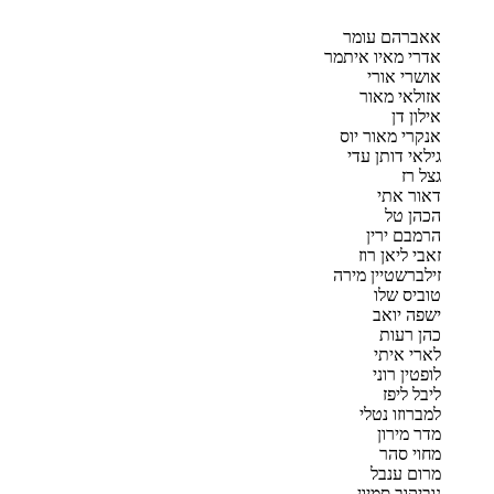
אאברהם עומר
אדרי מאיו איתמר
אושרי אורי
אזולאי מאור
אילון דן
אנקרי מאור יוס
גילאי דותן עדי
גצל רז
דאור אתי
הכהן טל
הרמבם ירין
זאבי ליאן רוז
זילברשטיין מירה
טוביס שלו
ישפה יואב
כהן רעות
לארי איתי
לופטין רוני
ליבל ליפז
למברוזו נטלי
מדר מירון
מחוי סהר
מרום ענבל
נוביקוב סמיון