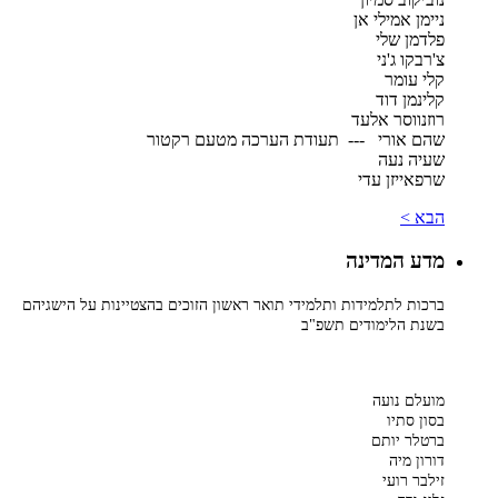
ניימן אמילי אן
פלדמן שלי
צ'רבקו ג'ני
קלי עומר
קלינמן דוד
רוזנווסר אלעד
שהם אורי --- תעודת הערכה מטעם רקטור
שעיה נעה
שרפאייזן עדי
הבא >
מדע המדינה
ברכות לתלמידות ותלמידי תואר ראשון הזוכים בהצטיינות על הישגיהם
בשנת הלימודים תשפ"ב
​מועלם נועה
בסון סתיו
ברטלר יותם
דורון מיה
זילבר רועי