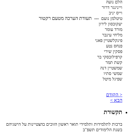
הלם נועה
ויינינגר דרור
וייס יניב
--- תעודת הערכה מטעם רקטור
טיטלמן נועם
יעקובסון לירון
מורד עומר
מליחי עינבר
פינקלשטיין פאני
פנחס נטע
פסקין שירי
קרפילובסקי בר
קשת תמר
שמשטיין דנה
שמשי סתיו
שפיגל מיטל
< הקודם
הבא >
תקשורת
ברכות לתלמידות ותלמידי תואר ראשון הזוכים בהצטיינות על הישגיהם
בשנת הלימודים תשפ"ב