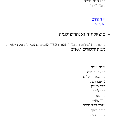
פרל הדס רבקה
קובי ליאור
< הקודם
הבא >
סוציולוגיה ואנתרופולוגיה
ברכות לתלמידות ותלמידי תואר ראשון הזוכים בהצטיינות על הישגיהם
בשנת הלימודים תשפ"ב
שדה נעמי
בן צרויה מיה
ברונשטיין אלונה
גרינברג טל
הבר מעיין
כהן ליבה
לוי נופר
לוין מאיה
ענבר דקל מיתר
פורת רשף
פריד דניאל