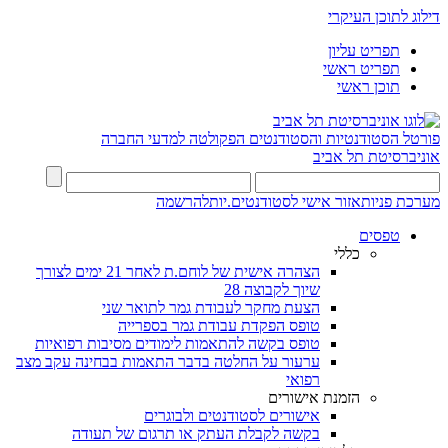
דילוג לתוכן העיקרי
תפריט עליון
תפריט ראשי
תוכן ראשי
פורטל הסטודנטיות והסטודנטים
הפקולטה למדעי החברה
אוניברסיטת תל אביב
מערכת פניות
אזור אישי לסטודנטים.יות
להרשמה
טפסים
כללי
הצהרה אישית של לוחם.ת לאחר 21 ימים לצורך
שיוך לקבוצה 28
הצעת מחקר לעבודת גמר לתואר שני
טופס הפקדת עבודת גמר בספרייה
טופס בקשה להתאמות לימודים מסיבות רפואיות
ערעור על החלטה בדבר התאמות בבחינה עקב מצב
רפואי
הזמנת אישורים
אישורים לסטודנטים ולבוגרים
בקשה לקבלת העתק או תרגום של תעודה