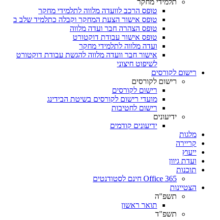
תלמידי מחקר
טופס הרכב לוועדה מלווה לתלמידי מחקר
טופס אישור הצעת המחקר וקבלה כתלמיד שלב ב
טופס הצהרה חבר ועדה מלווה
טופס אישור עבודת דוקטורט
ועדה מלווה לתלמידי מחקר
אישור חבר וועדה מלווה להגשת עבודת דוקטורט
לשיפוט חיצוני
רישום לקורסים
רישום לקורסים
רישום לקורסים
מועדי רישום לקורסים בשיטת הבידינג
רישום לחטיבות
ידיעונים
ידיעונים קודמים
מלגות
קריירה
ייעוץ
ועדת גיוון
תוכנות
Office 365 חינם לסטודנטים
הצטיינות
תשפ"ה
תואר ראשון
תשפ"ד