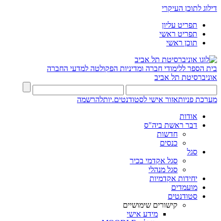
דילוג לתוכן העיקרי
תפריט עליון
תפריט ראשי
תוכן ראשי
בית הספר ללימודי חברה ומדיניות
הפקולטה למדעי החברה
אוניברסיטת תל אביב
מערכת פניות
אזור אישי לסטודנטים.יות
להרשמה
אודות
דבר ראשת ביה"ס
חדשות
כנסים
סגל
סגל אקדמי בכיר
סגל מנהלי
יחידות אקדמיות
מועמדים
סטודנטים
קישורים שימושיים
מידע אישי