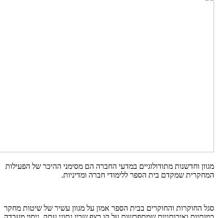
מגוון וחדשנות מתודולוגיים במדעי החברה הם מסימני ההיכר של הפעילות
המחקרית שמקדם בית הספר ללימודי חברה ומדיניות.
סגל החוקרות והחוקרים בבית הספר אמון על מגוון עשיר של שיטות מחקר
כמותיות ואיכותניות שמתפרשות על קו רצף שבין נתוני עתק, ניסוי מעבדה