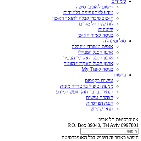
לימודים
רישום לאוניברסיטה
מידע למתעניינים בלימודים
חישוב סיכויי קבלה לתואר ראשון
לוח שנת הלימודים
ידיעונים
כניסה לאזור האישי
סגל ומינהלה
אגפים ומשרדי מינהלה
ארגון הסגל המנהלי
ארגון הסגל האקדמי הבכיר
ארגון הסגל האקדמי הזוטר
כניסה ל-My Tau
נגישות
נגישות בקמפוס
מניעה וטיפול בהטרדה מינית
הנחיות בדבר חוק חופש המידע
הצהרת נגישות
הגנת הפרטיות
תנאי שימוש
אוניברסיטת תל אביב
P.O. Box 39040, Tel Aviv 6997801
חיפוש באתר זה
חיפוש בכל האוניברסיטה