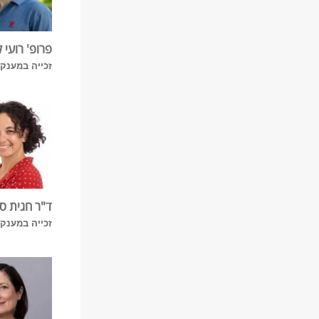
פרופ' רועי ל
זכייה במענק מ
ד"ר חגית סי
זכייה במענק מ