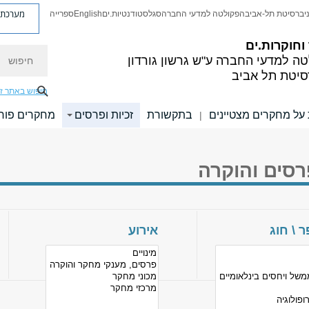
מערכת פ
יברסיטת תל-אביב
הפקולטה למדעי החברה
סגל
סטודנטיות.ים
English
ספרייה
חוקרות.ים
חיפוש
טה למדעי החברה
ע"ש גרשון גורדון
סיטת תל אביב
חיפוש באתר ז
על מחקרים מצטיינים
בתקשורת
זכיות ופרסים
מחקרים פורצ
|
פרסים והוקרה
 \ חוג
אירוע