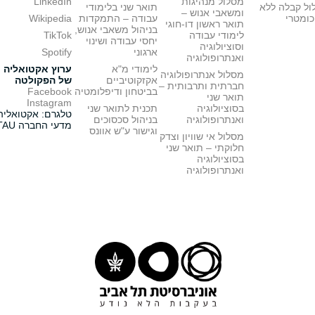
מסלול מנהיגות
LinkedIn
ול קבלה ללא
תואר שני בלימודי
ומשאבי אנוש –
כומטרי
עבודה – התמקדות
Wikipedia
תואר ראשון דו-חוגי
בניהול משאבי אנוש,
לימודי עבודה
TikTok
יחסי עבודה ושינוי
וסוציולוגיה
ארגוני
Spotify
ואנתרופולוגיה
לימודי מ"א
ערוץ אקטואליה
מסלול אנתרופולוגיה
אקזקוטיביים
של הפקולטה
חברתית ותרבותית –
בביטחון ודיפלומטיה
Facebook
תואר שני
Instagram
בסוציולוגיה
תכנית לתואר שני
טלגרם: אקטואליה
ואנתרופולוגיה
בניהול סכסוכים
מדעי החברה TAU
וגישור ע"ש אוונס
מסלול אי שוויון וצדק
חלוקתי – תואר שני
בסוציולוגיה
ואנתרופולוגיה