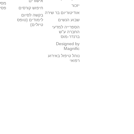
אישורים
מסל
יזכור
חיפוש קורסים
פסי
אודיטוריום בר שירה
בקשה לסיום
שבוע הנשים
לימודים (טופס
טיולים)
הספרייה למדעי
החברה ע"ש
ברנדר-מוס
Designed by
Magnific
נוהל טיפול באירוע
רפואי