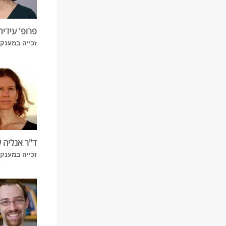
פרופ' עידית 
זכייה במענק מ
ד"ר אנליה 
זכייה במענק מ