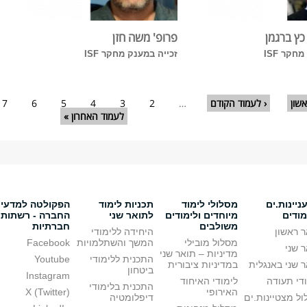
כץ ברגמן
פרופ' משה חזן
חקר ISF
זכייה במענק מחקר ISF
שון
‹ לעמוד הקודם
…
2
3
4
5
6
7
לעמוד האחרון »
יינות.ים
מסלולי לימוד
תכניות לימוד
הפקולטה למדעי
מודים
מיוחדים ולימודים
לתואר שני
החברה - רשתות
משולבים
חברתיות
 ראשון
היחידה ללימודי
מסלול מובילי
המשך והשתלמויות
Facebook
 שני
מדיניות – תואר שני
התכנית ללימודי
Youtube
 שני באנגלית
במדיניות ציבורית
ביטחון
Instagram
די תעודה
לימודי האיחוד
התכנית בלימודי
האירופי
X (Twitter)
ל מצטיינות.ים
דיפלומטיה