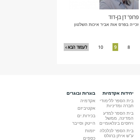
פרופ' דן בן-דוד
זכייה בפרס אות אביר איכות השלטון
8
9
10
לעמוד הבא ›
יחידות אקדמיות
בוגרות ובוגרים
בית הספר ללימודי
אקדמיה
חברה ומדיניות
אקטיביזם
בית הספר למדע
בכירות.ים
המדינה, ממשל
ויחסים בינלאומיים
הייטק וסייבר
בית הספר לכלכלה
יזמות
ע"ש איתן ברגלס
כספים