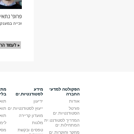
פרופ' נתאי 
זכייה במענק מ
עמודים
« לעמוד הרא
הפקולטה למדעי
מידע
מתענ
החברה
לסטודנטיות.ים
בלי
אודות
ידיעון
תואר
פורטל
ייעוץ לסטודנטיות.ים
תואר
הסטודנטיות.ים
מועדון קריירה
תואר
המדריך לסטודנט.ית
מלגות
לימו
המתחילות.ים
טפסים ובקשת
מסלו
מחקר וחוקרות.ים