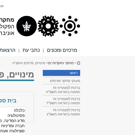
תוכן
תפריט
אונ
עליון
ראשי
מחקר ו
הפקול
אוניבר
מרכזים ומכונים
כתבי עת
הרצאות 
|
|
הינך נמצא כאן
>
מחקר וחוקרות.ים
> מינויים, פרסים והוקרה
מינויים, 
ראשי
מענקי מחקר ופרסים
ברכות למצטייני.ות
המאה בהוראה תשפ"ה
ברכות למצטייני.ות
בית ספר
המאה בהוראה תשפ"ד
ברכות למצטייני.ות
המאה בהוראה תשפ"ג