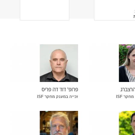
הרצברג
פרופ' דוד דה פריס
חקר ISF
זכייה במענק מחקר ISF