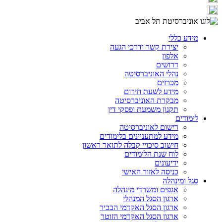
מידע כללי
יצירת קשר ודרכי הגעה
אלפון
דרושים
נהלי האוניברסיטה
מכרזים
מידע לשעת חירום
מבקרת האוניברסיטה
תקנון משמעת ופסקי דין
לימודים
רישום לאוניברסיטה
מידע למתעניינים בלימודים
חישוב סיכויי קבלה לתואר ראשון
לוח שנת הלימודים
ידיעונים
כניסה לאזור האישי
סגל ומינהלה
אגפים ומשרדי מינהלה
ארגון הסגל המנהלי
ארגון הסגל האקדמי הבכיר
ארגון הסגל האקדמי הזוטר