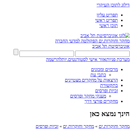
דילוג לתוכן העיקרי
תפריט עליון
תפריט ראשי
תוכן ראשי
מחקר וחוקרות.ים
הפקולטה למדעי החברה
אוניברסיטת תל אביב
מערכת פניות
אזור אישי לסטודנטים.יות
להרשמה
מרכזים ומכונים
כתבי עת
הרצאות על מחקרים מצטיינים
בתקשורת
זכיות ופרסים
מענקי מחקר ופרסים
מחקרים פורצי דרך
הינך נמצא כאן
מחקר וחוקרות.ים
»
מחקר וחוקרות.ים
»
זכיות ופרסים