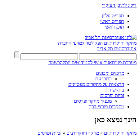
דילוג לתוכן העיקרי
תפריט עליון
תפריט ראשי
תוכן ראשי
מחקר וחוקרות.ים
הפקולטה למדעי החברה
אוניברסיטת תל אביב
מערכת פניות
אזור אישי לסטודנטים.יות
להרשמה
מרכזים ומכונים
כתבי עת
הרצאות על מחקרים מצטיינים
בתקשורת
זכיות ופרסים
מענקי מחקר ופרסים
מחקרים פורצי דרך
הינך נמצא כאן
מחקר וחוקרות.ים
»
מחקר וחוקרות.ים
»
זכיות ופרסים