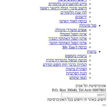
מידע למתעניינים בלימודים
חישוב סיכויי קבלה לתואר ראשון
לוח שנת הלימודים
ידיעונים
כניסה לאזור האישי
סגל ומינהלה
אגפים ומשרדי מינהלה
ארגון הסגל המנהלי
ארגון הסגל האקדמי הבכיר
ארגון הסגל האקדמי הזוטר
כניסה ל-My Tau
נגישות
נגישות בקמפוס
מניעה וטיפול בהטרדה מינית
הנחיות בדבר חוק חופש המידע
הצהרת נגישות
הגנת הפרטיות
תנאי שימוש
אוניברסיטת תל אביב
P.O. Box 39040, Tel Aviv 6997801
חיפוש באתר זה
חיפוש בכל האוניברסיטה