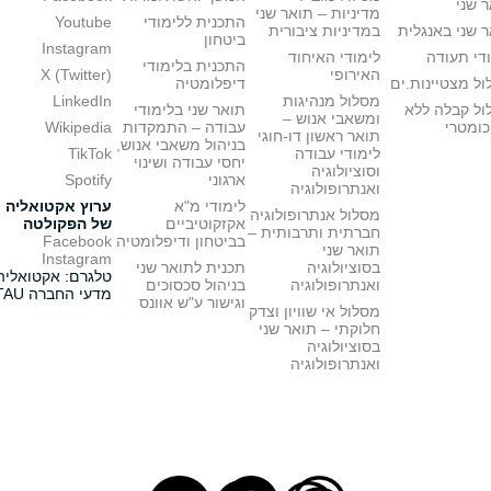
 שני
מדיניות – תואר שני
התכנית ללימודי
Youtube
 שני באנגלית
במדיניות ציבורית
ביטחון
Instagram
די תעודה
לימודי האיחוד
התכנית בלימודי
האירופי
X (Twitter)
ל מצטיינות.ים
דיפלומטיה
מסלול מנהיגות
LinkedIn
ול קבלה ללא
תואר שני בלימודי
ומשאבי אנוש –
כומטרי
עבודה – התמקדות
Wikipedia
תואר ראשון דו-חוגי
בניהול משאבי אנוש,
לימודי עבודה
TikTok
יחסי עבודה ושינוי
וסוציולוגיה
ארגוני
Spotify
ואנתרופולוגיה
לימודי מ"א
ערוץ אקטואליה
מסלול אנתרופולוגיה
אקזקוטיביים
של הפקולטה
חברתית ותרבותית –
בביטחון ודיפלומטיה
Facebook
תואר שני
Instagram
בסוציולוגיה
תכנית לתואר שני
טלגרם: אקטואליה
ואנתרופולוגיה
בניהול סכסוכים
מדעי החברה TAU
וגישור ע"ש אוונס
מסלול אי שוויון וצדק
חלוקתי – תואר שני
בסוציולוגיה
ואנתרופולוגיה