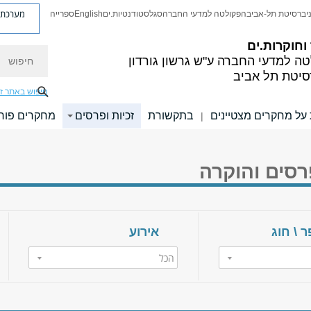
מערכת פ
יברסיטת תל-אביב
הפקולטה למדעי החברה
סגל
סטודנטיות.ים
English
ספרייה
חוקרות.ים
חיפוש
טה למדעי החברה
ע"ש גרשון גורדון
סיטת תל אביב
חיפוש באתר ז
על מחקרים מצטיינים
בתקשורת
זכיות ופרסים
מחקרים פורצ
|
פרסים והוקרה
 \ חוג
אירוע
הכל