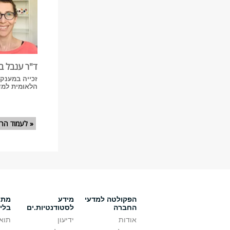
ד"ר ענבל ב
זכייה במענק 
הלאומית למדע -
עמודים
« לעמוד הרא
הפקולטה למדעי
מידע
מתענ
החברה
לסטודנטיות.ים
בלי
אודות
ידיעון
תואר