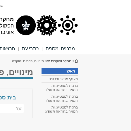
תוכן
תפריט
אונ
עליון
ראשי
מחקר ו
הפקול
אוניבר
מרכזים ומכונים
כתבי עת
הרצאות 
|
|
הינך נמצא כאן
>
מחקר וחוקרות.ים
> מינויים, פרסים והוקרה
מינויים, 
ראשי
מענקי מחקר ופרסים
ברכות למצטייני.ות
המאה בהוראה תשפ"ה
ברכות למצטייני.ות
בית ספר
המאה בהוראה תשפ"ד
ברכות למצטייני.ות
הכל
המאה בהוראה תשפ"ג