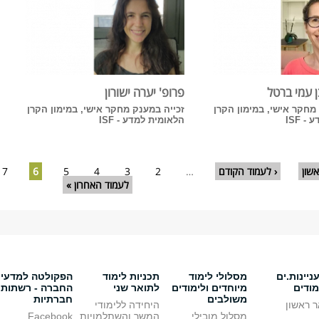
ן עמי ברטל
פרופ' יערה ישורון
מחקר אישי, במימון הקרן
זכייה במענק מחקר אישי, במימון הקרן
 ISF
הלאומית למדע - ISF
שון
‹ לעמוד הקודם
…
2
3
4
5
6
7
לעמוד האחרון »
יינות.ים
מסלולי לימוד
תכניות לימוד
הפקולטה למדעי
מודים
מיוחדים ולימודים
לתואר שני
החברה - רשתות
משולבים
חברתיות
 ראשון
היחידה ללימודי
מסלול מובילי
המשך והשתלמויות
Facebook