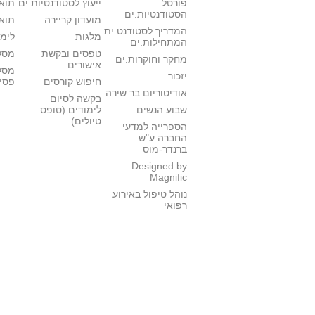
פורטל
ייעוץ לסטודנטיות.ים
תואר
הסטודנטיות.ים
מועדון קריירה
תואר
המדריך לסטודנט.ית
מלגות
לימו
המתחילות.ים
טפסים ובקשת
מסלו
מחקר וחוקרות.ים
אישורים
מסל
יזכור
חיפוש קורסים
פסי
אודיטוריום בר שירה
בקשה לסיום
שבוע הנשים
לימודים (טופס
טיולים)
הספרייה למדעי
החברה ע"ש
ברנדר-מוס
Designed by
Magnific
נוהל טיפול באירוע
רפואי