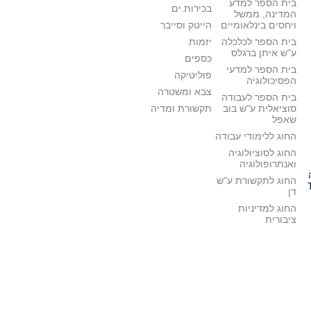
בית הספר למדע
בכירות.ים
המדינה, ממשל
ויחסים בינלאומיים
הייטק וסייבר
בית הספר לכלכלה
יזמות
ע"ש איתן ברגלס
כספים
בית הספר למדעי
פוליטיקה
הפסיכולוגיה
צבא ומשטרה
בית הספר לעבודה
סוציאלית ע"ש בוב
תקשורת ומדיה
שאפל
החוג ללימודי עבודה
החוג לסוציולוגיה
ואנתרופולוגיה
החוג לתקשורת ע"ש
דן
החוג למדיניות
ציבורית