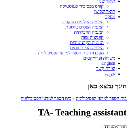
תואר שני
קורס בפסיכודיאגנוסטיקה
תואר שלישי
מחקר
המגמה הקלינית מחקרית
המגמה הפסיכוביולוגית
המגמה החברתית
קוגניציה ומוח
המגמה הקוגניטיבית
המגמה הבינתחומית
מעבדות בית הספר למדעי הפסיכולוגיה
משרות ופרוייקטים
English
יצירת קשר
عربيه
הינך נמצא כאן
בית הספר למדעי הפסיכולוגיה
»
בית הספר למדעי הפסיכולוגיה
TA- Teaching assistant
חברה/מעבדה: