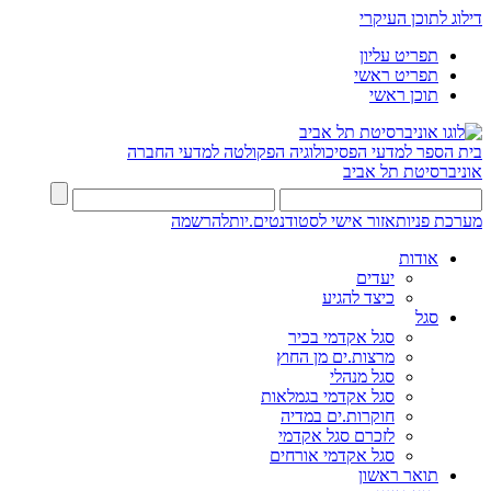
דילוג לתוכן העיקרי
תפריט עליון
תפריט ראשי
תוכן ראשי
בית הספר למדעי הפסיכולוגיה
הפקולטה למדעי החברה
אוניברסיטת תל אביב
מערכת פניות
אזור אישי לסטודנטים.יות
להרשמה
אודות
יעדים
כיצד להגיע
סגל
סגל אקדמי בכיר
מרצות.ים מן החוץ
סגל מנהלי
סגל אקדמי בגמלאות
חוקרות.ים במדיה
לזכרם סגל אקדמי
סגל אקדמי אורחים
תואר ראשון