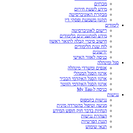
מכרזים
מידע לשעת חירום
מבקרת האוניברסיטה
תקנון משמעת ופסקי דין
לימודים
רישום לאוניברסיטה
מידע למתעניינים בלימודים
חישוב סיכויי קבלה לתואר ראשון
לוח שנת הלימודים
ידיעונים
כניסה לאזור האישי
סגל ומינהלה
אגפים ומשרדי מינהלה
ארגון הסגל המנהלי
ארגון הסגל האקדמי הבכיר
ארגון הסגל האקדמי הזוטר
כניסה ל-My Tau
נגישות
נגישות בקמפוס
מניעה וטיפול בהטרדה מינית
הנחיות בדבר חוק חופש המידע
הצהרת נגישות
הגנת הפרטיות
תנאי שימוש