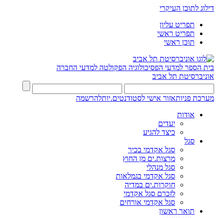
דילוג לתוכן העיקרי
תפריט עליון
תפריט ראשי
תוכן ראשי
בית הספר למדעי הפסיכולוגיה
הפקולטה למדעי החברה
אוניברסיטת תל אביב
מערכת פניות
אזור אישי לסטודנטים.יות
להרשמה
אודות
יעדים
כיצד להגיע
סגל
סגל אקדמי בכיר
מרצות.ים מן החוץ
סגל מנהלי
סגל אקדמי בגמלאות
חוקרות.ים במדיה
לזכרם סגל אקדמי
סגל אקדמי אורחים
תואר ראשון