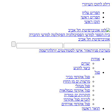
דילוג לתוכן העיקרי
תפריט עליון
תפריט ראשי
תוכן ראשי
בית הספר למדעי הפסיכולוגיה
הפקולטה למדעי החברה
אוניברסיטת תל אביב
מערכת פניות
אזור אישי לסטודנטים.יות
להרשמה
אודות
יעדים
כיצד להגיע
סגל
סגל אקדמי בכיר
מרצות.ים מן החוץ
סגל מנהלי
סגל אקדמי בגמלאות
חוקרות.ים במדיה
לזכרם סגל אקדמי
סגל אקדמי אורחים
תואר ראשון