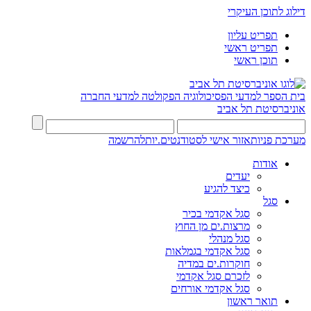
דילוג לתוכן העיקרי
תפריט עליון
תפריט ראשי
תוכן ראשי
בית הספר למדעי הפסיכולוגיה
הפקולטה למדעי החברה
אוניברסיטת תל אביב
מערכת פניות
אזור אישי לסטודנטים.יות
להרשמה
אודות
יעדים
כיצד להגיע
סגל
סגל אקדמי בכיר
מרצות.ים מן החוץ
סגל מנהלי
סגל אקדמי בגמלאות
חוקרות.ים במדיה
לזכרם סגל אקדמי
סגל אקדמי אורחים
תואר ראשון