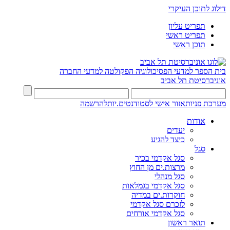
דילוג לתוכן העיקרי
תפריט עליון
תפריט ראשי
תוכן ראשי
בית הספר למדעי הפסיכולוגיה
הפקולטה למדעי החברה
אוניברסיטת תל אביב
מערכת פניות
אזור אישי לסטודנטים.יות
להרשמה
אודות
יעדים
כיצד להגיע
סגל
סגל אקדמי בכיר
מרצות.ים מן החוץ
סגל מנהלי
סגל אקדמי בגמלאות
חוקרות.ים במדיה
לזכרם סגל אקדמי
סגל אקדמי אורחים
תואר ראשון