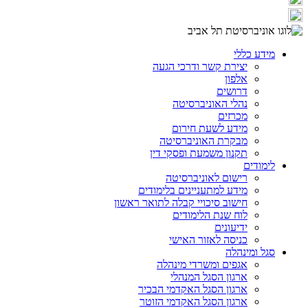
מידע כללי
יצירת קשר ודרכי הגעה
אלפון
דרושים
נהלי האוניברסיטה
מכרזים
מידע לשעת חירום
מבקרת האוניברסיטה
תקנון משמעת ופסקי דין
לימודים
רישום לאוניברסיטה
מידע למתעניינים בלימודים
חישוב סיכויי קבלה לתואר ראשון
לוח שנת הלימודים
ידיעונים
כניסה לאזור האישי
סגל ומינהלה
אגפים ומשרדי מינהלה
ארגון הסגל המנהלי
ארגון הסגל האקדמי הבכיר
ארגון הסגל האקדמי הזוטר