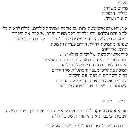
חיצוני
מיקום משרה:
ברל'ה- הרצליה
תיאור משרה:
אנו מחפשים איש/אשת צוות עם אהבה אמיתית לילדים, יכולת לראות כל
ילד כעולם ומלואו, ורצון להיות חלק מצוות חינוכי שמלווה את הילדים
במסע הגדילה שלהם. המועמד/ת יצטרף/תצטרף לצוות חינוכי מסור
שנהנה מתמיכת קהילת הורים פעילה ותומכת.
תחומי אחריות:
ליווי אישי וקבוצתי של ילדים בגילאי 2-5
יצירת סביבה בטוחה ומאפשרת התפתחות אישית
הקשבה לצרכים הייחודיים של כל ילד/ה
תמיכה בתהליכי מעבר והסתגלות של הילדים
בניית קשר חם ואמפתי עם הילדים
שיתוף פעולה עם צוות הגן וקהילת ההורים
השתתפות בישיבות צוות ופיתוח מקצועי
דרישות משרה:
חובה: אהבה עמוקה לילדים ויכולת לראות את העולם דרך עיניהם גישה
חינוכית המכבדת את הייחודיות של כל ילד/ה
יכולת להכיל ולתמוך בתהליכים רגשיים של ילדים