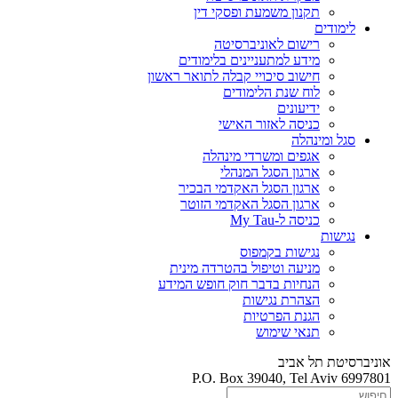
תקנון משמעת ופסקי דין
לימודים
רישום לאוניברסיטה
מידע למתעניינים בלימודים
חישוב סיכויי קבלה לתואר ראשון
לוח שנת הלימודים
ידיעונים
כניסה לאזור האישי
סגל ומינהלה
אגפים ומשרדי מינהלה
ארגון הסגל המנהלי
ארגון הסגל האקדמי הבכיר
ארגון הסגל האקדמי הזוטר
כניסה ל-My Tau
נגישות
נגישות בקמפוס
מניעה וטיפול בהטרדה מינית
הנחיות בדבר חוק חופש המידע
הצהרת נגישות
הגנת הפרטיות
תנאי שימוש
אוניברסיטת תל אביב
P.O. Box 39040, Tel Aviv 6997801