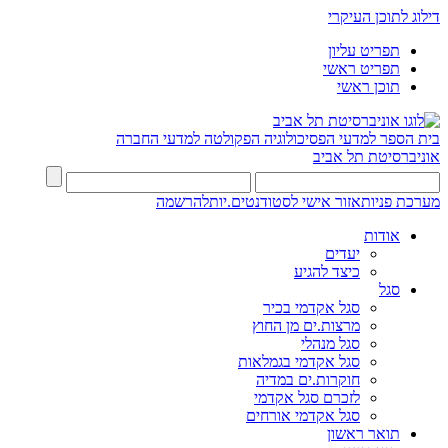
דילוג לתוכן העיקרי
תפריט עליון
תפריט ראשי
תוכן ראשי
בית הספר למדעי הפסיכולוגיה
הפקולטה למדעי החברה
אוניברסיטת תל אביב
מערכת פניות
אזור אישי לסטודנטים.יות
להרשמה
אודות
יעדים
כיצד להגיע
סגל
סגל אקדמי בכיר
מרצות.ים מן החוץ
סגל מנהלי
סגל אקדמי בגמלאות
חוקרות.ים במדיה
לזכרם סגל אקדמי
סגל אקדמי אורחים
תואר ראשון