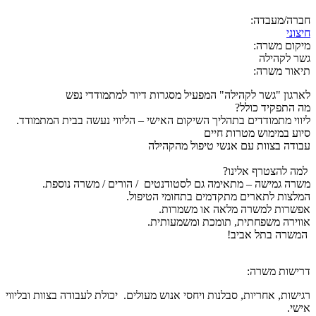
חברה/מעבדה:
חיצוני
מיקום משרה:
גשר לקהילה
תיאור משרה:
לארגון "גשר לקהילה" המפעיל מסגרות דיור למתמודדי נפש
מה התפקיד כולל?
ליווי מתמודדים בתהליך השיקום האישי – הליווי נעשה בבית המתמודד.
סיוע במימוש מטרות חיים
עבודה בצוות עם אנשי טיפול מהקהילה
למה להצטרף אלינו?
משרה גמישה – מתאימה גם לסטודנטים / הורים / משרה נוספת.
המלצות לתארים מתקדמים בתחומי הטיפול.
אפשרות למשרה מלאה או משמרות.
אווירה משפחתית, תומכת ומשמעותית.
המשרה בתל אביב!
דרישות משרה:
רגישות, אחריות, סבלנות ויחסי אנוש מעולים. יכולת לעבודה בצוות ובליווי
אישי.