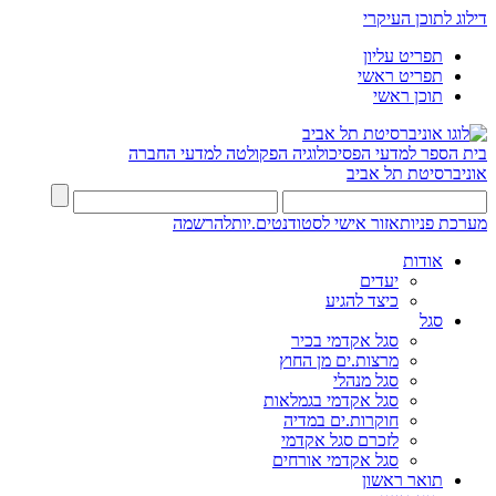
דילוג לתוכן העיקרי
תפריט עליון
תפריט ראשי
תוכן ראשי
בית הספר למדעי הפסיכולוגיה
הפקולטה למדעי החברה
אוניברסיטת תל אביב
מערכת פניות
אזור אישי לסטודנטים.יות
להרשמה
אודות
יעדים
כיצד להגיע
סגל
סגל אקדמי בכיר
מרצות.ים מן החוץ
סגל מנהלי
סגל אקדמי בגמלאות
חוקרות.ים במדיה
לזכרם סגל אקדמי
סגל אקדמי אורחים
תואר ראשון