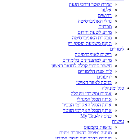
יצירת קשר ודרכי הגעה
אלפון
דרושים
נהלי האוניברסיטה
מכרזים
מידע לשעת חירום
מבקרת האוניברסיטה
תקנון משמעת ופסקי דין
לימודים
רישום לאוניברסיטה
מידע למתעניינים בלימודים
חישוב סיכויי קבלה לתואר ראשון
לוח שנת הלימודים
ידיעונים
כניסה לאזור האישי
סגל ומינהלה
אגפים ומשרדי מינהלה
ארגון הסגל המנהלי
ארגון הסגל האקדמי הבכיר
ארגון הסגל האקדמי הזוטר
כניסה ל-My Tau
נגישות
נגישות בקמפוס
מניעה וטיפול בהטרדה מינית
הנחיות בדבר חוק חופש המידע