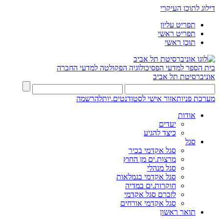
דילוג לתוכן העיקרי
תפריט עליון
תפריט ראשי
תוכן ראשי
בית הספר למדעי הפסיכולוגיה
הפקולטה למדעי החברה
אוניברסיטת תל אביב
מערכת פניות
אזור אישי לסטודנטים.יות
להרשמה
אודות
יעדים
כיצד להגיע
סגל
סגל אקדמי בכיר
מרצות.ים מן החוץ
סגל מנהלי
סגל אקדמי בגמלאות
חוקרות.ים במדיה
לזכרם סגל אקדמי
סגל אקדמי אורחים
תואר ראשון