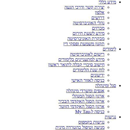
מידע כללי
יצירת קשר ודרכי הגעה
אלפון
דרושים
נהלי האוניברסיטה
מכרזים
מידע לשעת חירום
מבקרת האוניברסיטה
תקנון משמעת ופסקי דין
לימודים
רישום לאוניברסיטה
מידע למתעניינים בלימודים
חישוב סיכויי קבלה לתואר ראשון
לוח שנת הלימודים
ידיעונים
כניסה לאזור האישי
סגל ומינהלה
אגפים ומשרדי מינהלה
ארגון הסגל המנהלי
ארגון הסגל האקדמי הבכיר
ארגון הסגל האקדמי הזוטר
כניסה ל-My Tau
נגישות
נגישות בקמפוס
מניעה וטיפול בהטרדה מינית