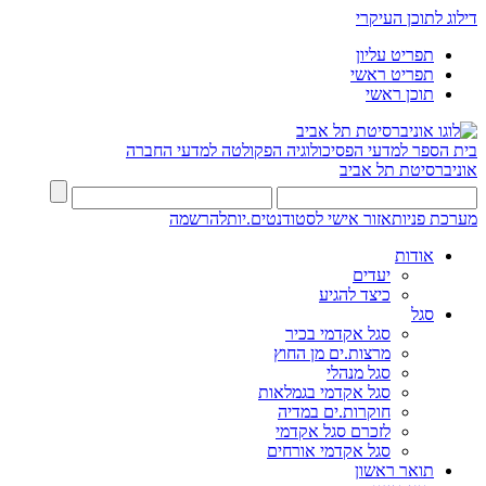
דילוג לתוכן העיקרי
תפריט עליון
תפריט ראשי
תוכן ראשי
בית הספר למדעי הפסיכולוגיה
הפקולטה למדעי החברה
אוניברסיטת תל אביב
מערכת פניות
אזור אישי לסטודנטים.יות
להרשמה
אודות
יעדים
כיצד להגיע
סגל
סגל אקדמי בכיר
מרצות.ים מן החוץ
סגל מנהלי
סגל אקדמי בגמלאות
חוקרות.ים במדיה
לזכרם סגל אקדמי
סגל אקדמי אורחים
תואר ראשון