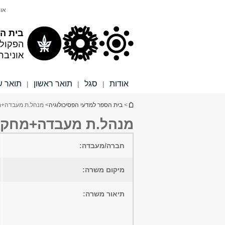
תוכן
תפריט
אונ
עליון
ראשי
בית הס
הפקול
אוניבר
אודות
סגל
תואר ראשון
תואר ש
|
|
|
הינך נמצא כאן
>
בית הספר למדעי הפסיכולוגיה
> מנהל.ת מעבדה+
מנהל.ת מעבדה+מחקר
חברה/מעבדה:
מיקום משרה:
תיאור משרה: