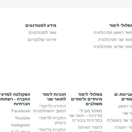
סלולי לימוד
מידע לסטודנטים
ואר ראשון פסיכולוגיה
שער לסטודנטים
ואר שני פסיכולוגיה
אירועי קולוקוויום
ואר שלישי פסיכולוגיה
יינות.ים
מסלולי לימוד
תכניות לימוד
הפקולטה למדעי
מודים
מיוחדים ולימודים
לתואר שני
החברה - רשתות
משולבים
חברתיות
 ראשון
היחידה ללימודי
מסלול מובילי
המשך והשתלמויות
Facebook
 שני
מדיניות – תואר שני
התכנית ללימודי
Youtube
 שני באנגלית
במדיניות ציבורית
ביטחון
Instagram
די תעודה
לימודי האיחוד
התכנית בלימודי