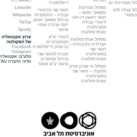
האירופי
X (Twitter)
ל מצטיינות.ים
דיפלומטיה
מסלול מנהיגות
LinkedIn
ול קבלה ללא
תואר שני בלימודי
ומשאבי אנוש –
כומטרי
עבודה – התמקדות
Wikipedia
תואר ראשון דו-חוגי
בניהול משאבי אנוש,
לימודי עבודה
TikTok
יחסי עבודה ושינוי
וסוציולוגיה
ארגוני
Spotify
ואנתרופולוגיה
לימודי מ"א
ערוץ אקטואליה
מסלול אנתרופולוגיה
אקזקוטיביים
של הפקולטה
חברתית ותרבותית –
בביטחון ודיפלומטיה
Facebook
תואר שני
Instagram
בסוציולוגיה
תכנית לתואר שני
טלגרם: אקטואליה
ואנתרופולוגיה
בניהול סכסוכים
מדעי החברה TAU
וגישור ע"ש אוונס
מסלול אי שוויון וצדק
חלוקתי – תואר שני
בסוציולוגיה
ואנתרופולוגיה