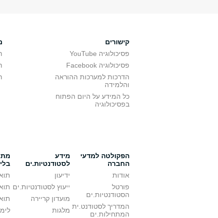
קישורים
מ
פסיכולוגיה YouTube
ת
פסיכולוגיה Facebook
ת
הדרכות למערכות ההוראה
ת
והלמידה
כל המידע על היום הפתוח
בפסיכולוגיה
הפקולטה למדעי
מידע
מתענ
החברה
לסטודנטיות.ים
בלי
אודות
ידיעון
תואר
פורטל
ייעוץ לסטודנטיות.ים
תואר
הסטודנטיות.ים
מועדון קריירה
תואר
המדריך לסטודנט.ית
מלגות
לימו
המתחילות.ים