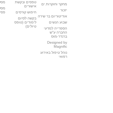
טפסים ובקשת
מסלו
מחקר וחוקרות.ים
אישורים
מסל
יזכור
חיפוש קורסים
פסי
אודיטוריום בר שירה
בקשה לסיום
שבוע הנשים
לימודים (טופס
טיולים)
הספרייה למדעי
החברה ע"ש
ברנדר-מוס
Designed by
Magnific
נוהל טיפול באירוע
רפואי