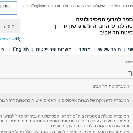
מערכת פ
יברסיטת תל-אביב
הפקולטה למדעי החברה
סגל
סטודנטיות.ים
English
ספרייה
פר למדעי הפסיכולוגיה
חיפוש
טה למדעי החברה
ע"ש גרשון גורדון
סיטת תל אביב
חיפוש באתר ז
ני
תואר שלישי
מחקר
משרות ופרוייקטים
English
יצי
|
|
|
|
|
מחקר
אוניברסיטת תל אביב
המעבדה לדינמיקה של רגשות וטיפולים מותאמים אישית בראשות ד"ר רעות
המעבדה פועלת במסגרת ביה״ס למדעי הפסיכולוגיה וביה״ס סגול למדעי המ
המחקר במעבדה עוסק בבחינת מנגנונים מוחיים-התנהגותיים-קוגניטביים וס
והפרעות התנהגות בילדים, בני נוער,ומבוגרים.
אנו מחפשים מנהל.ת מעבדה ומחקר למעבדה. התפקיד כולל ניהול אדמיני