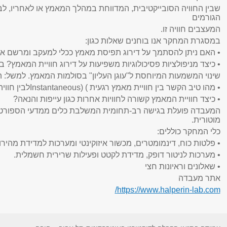
שבין החוויה הסובייקטיבית, המדווחת במהלך המאמץ או לאחריו, לבין
הגורמים
המעצבים חוויה זו
.
במסגרת המחקר אנו בוחנים שאלות כגון
:
•
האם ניתן להסתמך על דירוג תפיסת מאמץ ככלי למעקב ומרשם אימ
•
כיצד מניפולציות פסיכולוגיות משפיעות על דירוג חוויית המאמץ
שינוי המשמעות המיוחסת ל"עוגן העליון" בסולמות המאמץ. למשל: המשמעות של
•
מהו טיב הקשר בין חוויית מאמץ רגעית
) (Instantaneous
לבין חוו
•
כיצד חוויית המאמץ קשורה לחוויות אחרות כגון עייפות והנאה
?
המעבדה פועלת בגישה רב-תחומית המשלבת כלים ממדעי הספורט והא
מוטורית
.
כלי המחקר כוללים
:
•
פלטות כוח, דינמומטרים, מכשור איזוקינטי ומערכות למדידת מהירו
•
מערכות לניטור דופק, מדידת לקטט ופעילות שרירית חשמלית
.
•
שאלונים וראיונות חצי
אתר מעבדה
https://www.halperin-lab.com/