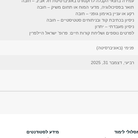
עמידה בתנאי הקבלה לדוקטורט באוניברסיטת תל אביב – חובה
תואר בפסיכולוגיה, מדעי המוח או תחום משיק – חובה
רקע או עניין באימון גופני – חובה
ניסיון בכתיבת קוד ובניתוחים סטטיסטיים – חובה
ניסיון מעבדתי – יתרון
לפרטים נוספים ושליחת קורות חיים: פרופ' ישראל היילפרין
פנימי (באוניברסיטה)
רביעי, דצמבר 31, 2025
סלולי לימוד
מידע לסטודנטים