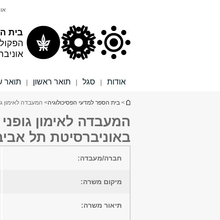
תוכן
תפריט
אונ
עליון
ראשי
בית הס
הפקול
אוניבר
אודות
סגל
תואר ראשון
תואר ש
|
|
|
הינך נמצא כאן
>
בית הספר למדעי הפסיכולוגיה
> המעבדה לאימון גופני ) (Halperin Labבפקולטה לרפואה ומדעי הבריאות באוניברסיטת ת
באוניברסיטת תל אביב
חברה/מעבדה:
מיקום משרה:
תיאור משרה: