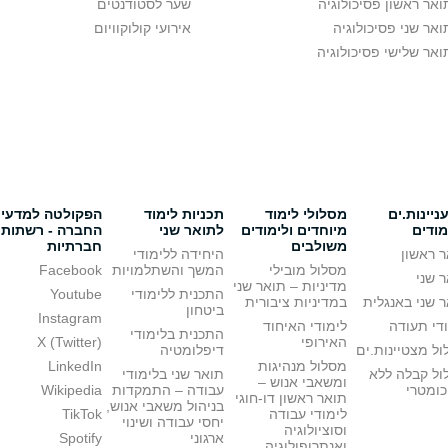
ואר ראשון פסיכולוגיה
שער לסטודנטים
ואר שני פסיכולוגיה
אירועי קולוקוויום
ואר שלישי פסיכולוגיה
יינות.ים
מסלולי לימוד
תכניות לימוד
הפקולטה למדעי
מודים
מיוחדים ולימודים
לתואר שני
החברה - רשתות
משולבים
חברתיות
 ראשון
היחידה ללימודי
מסלול מובילי
המשך והשתלמויות
Facebook
 שני
מדיניות – תואר שני
התכנית ללימודי
Youtube
 שני באנגלית
במדיניות ציבורית
ביטחון
Instagram
די תעודה
לימודי האיחוד
התכנית בלימודי
האירופי
X (Twitter)
ל מצטיינות.ים
דיפלומטיה
מסלול מנהיגות
LinkedIn
ול קבלה ללא
תואר שני בלימודי
ומשאבי אנוש –
כומטרי
עבודה – התמקדות
Wikipedia
תואר ראשון דו-חוגי
בניהול משאבי אנוש,
לימודי עבודה
TikTok
יחסי עבודה ושינוי
וסוציולוגיה
ארגוני
Spotify
ואנתרופולוגיה