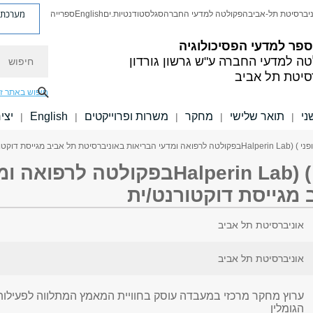
מערכת פ
יברסיטת תל-אביב
הפקולטה למדעי החברה
סגל
סטודנטיות.ים
English
ספרייה
פר למדעי הפסיכולוגיה
חיפוש
טה למדעי החברה
ע"ש גרשון גורדון
סיטת תל אביב
חיפוש באתר ז
ני
תואר שלישי
מחקר
משרות ופרוייקטים
English
יצי
|
|
|
|
|
ל אביב מגייסת דוקטורנט/ית
המעבדה לאימון גופני ) (Halperin Labבפק
 מגייסת דוקטורנט/ית
אוניברסיטת תל אביב
אוניברסיטת תל אביב
ערוץ מחקר מרכזי במעבדה עוסק בחוויית המאמץ המתלווה לפעילות ג
הגומלין