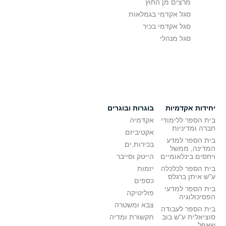
מרצים מן החוץ
סגל אקדמי בגמלאות
סגל אקדמי בכיר
סגל מנהלי
יחידות אקדמיות
בוגרות ובוגרים
בית הספר ללימודי
אקדמיה
חברה ומדיניות
אקטיביזם
בית הספר למדע
בכירות.ים
המדינה, ממשל
ויחסים בינלאומיים
הייטק וסייבר
בית הספר לכלכלה
יזמות
ע"ש איתן ברגלס
כספים
בית הספר למדעי
פוליטיקה
הפסיכולוגיה
צבא ומשטרה
בית הספר לעבודה
סוציאלית ע"ש בוב
תקשורת ומדיה
שאפל