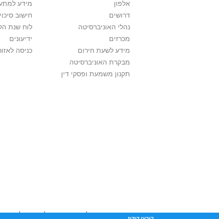
אלפון
מידע למתענ
דרושים
חישוב סיכוי
נהלי האוניברסיטה
לוח שנת הל
מכרזים
ידיעונים
מידע לשעת חירום
כניסה לאזור
מבקרת האוניברסיטה
תקנון משמעת ופסקי דין
אוניברסיטת תל אביב עושה כל מאמץ לכבד זכו
קובצי קוקיז