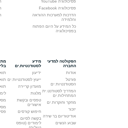
פסיכולוגיה YouTube
ת
פסיכולוגיה Facebook
ת
הדרכות למערכות ההוראה
ת
והלמידה
כל המידע על היום הפתוח
בפסיכולוגיה
הפקולטה למדעי
מידע
מתענ
החברה
לסטודנטיות.ים
בלי
אודות
ידיעון
תואר
פורטל
ייעוץ לסטודנטיות.ים
תואר
הסטודנטיות.ים
מועדון קריירה
תואר
המדריך לסטודנט.ית
מלגות
לימו
המתחילות.ים
טפסים ובקשת
מסלו
מחקר וחוקרות.ים
אישורים
מסל
יזכור
חיפוש קורסים
פסי
אודיטוריום בר שירה
בקשה לסיום
שבוע הנשים
לימודים (טופס
טיולים)