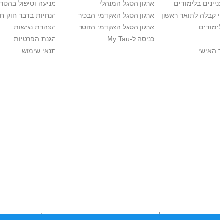
יינים בלימודים
ארגון הסגל המנהלי
מניעה וטיפול בהטר
י קבלה לתואר ראשון
ארגון הסגל האקדמי הבכיר
הנחיות בדבר חוק ח
ימודים
ארגון הסגל האקדמי הזוטר
הצהרת נגישות
כניסה ל-My Tau
הגנת הפרטיות
 האישי
תנאי שימוש
יות יוצרים. אם בבעלותך זכויות יוצרים בתכנים שנמצאים פה ו/או השימוש ש