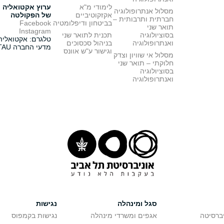
לימודי מ"א
ערוץ אקטואליה
מסלול אנתרופולוגיה
אקזקוטיביים
של הפקולטה
חברתית ותרבותית –
בביטחון ודיפלומטיה
Facebook
תואר שני
Instagram
בסוציולוגיה
תכנית לתואר שני
טלגרם: אקטואליה
ואנתרופולוגיה
בניהול סכסוכים
מדעי החברה TAU
וגישור ע"ש אוונס
מסלול אי שוויון וצדק
חלוקתי – תואר שני
בסוציולוגיה
ואנתרופולוגיה
סגל ומינהלה
נגישות
יברסיטה
אגפים ומשרדי מינהלה
נגישות בקמפוס