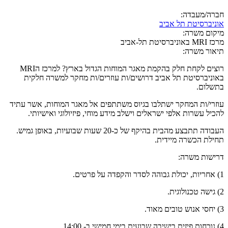
חברה/מעבדה:
אוניברסיטת תל אביב
מיקום משרה:
מרכז MRI באוניברסיטת תל-אביב
תיאור משרה:
רוצים לקחת חלק בהקמת מאגר המוחות הגדול בארץ? למרכז הMRI
באוניברסיטת תל אביב דרושים/ות עוזרים/ות מחקר למשרה חלקית
בתשלום.
עוזרי/ות המחקר ישתלבו בגיוס משתתפים אל מאגר המוחות, אשר עתיד
להכיל עשרות אלפי ישראלים וישלב מידע מוחי, פיזיולוגי ואישיותי.
העבודה תתבצע מהבית בהיקף של כ-20 שעות שבועיות, באופן גמיש.
תחילת הכשרה מיידית.
דרישות משרה:
1) אחריות, יכולת גבוהה לסדר והקפדה על פרטים.
2) גישה טכנולוגית.
3) יחסי אנוש טובים מאוד.
4) נוכחות פיזית בישיבה שבועית בימי חמישי ב- 14:00.