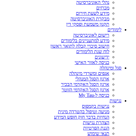
נהלי האוניברסיטה
מכרזים
מידע לשעת חירום
מבקרת האוניברסיטה
תקנון משמעת ופסקי דין
לימודים
רישום לאוניברסיטה
מידע למתעניינים בלימודים
חישוב סיכויי קבלה לתואר ראשון
לוח שנת הלימודים
ידיעונים
כניסה לאזור האישי
סגל ומינהלה
אגפים ומשרדי מינהלה
ארגון הסגל המנהלי
ארגון הסגל האקדמי הבכיר
ארגון הסגל האקדמי הזוטר
כניסה ל-My Tau
נגישות
נגישות בקמפוס
מניעה וטיפול בהטרדה מינית
הנחיות בדבר חוק חופש המידע
הצהרת נגישות
הגנת הפרטיות
תנאי שימוש