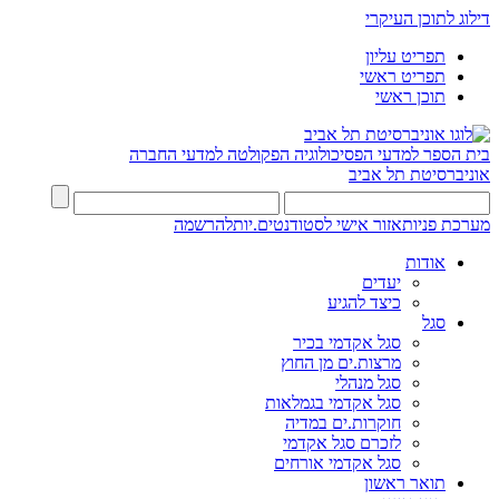
דילוג לתוכן העיקרי
תפריט עליון
תפריט ראשי
תוכן ראשי
בית הספר למדעי הפסיכולוגיה
הפקולטה למדעי החברה
אוניברסיטת תל אביב
מערכת פניות
אזור אישי לסטודנטים.יות
להרשמה
אודות
יעדים
כיצד להגיע
סגל
סגל אקדמי בכיר
מרצות.ים מן החוץ
סגל מנהלי
סגל אקדמי בגמלאות
חוקרות.ים במדיה
לזכרם סגל אקדמי
סגל אקדמי אורחים
תואר ראשון