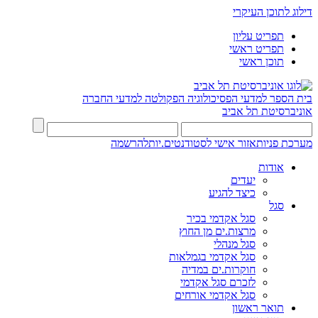
דילוג לתוכן העיקרי
תפריט עליון
תפריט ראשי
תוכן ראשי
בית הספר למדעי הפסיכולוגיה
הפקולטה למדעי החברה
אוניברסיטת תל אביב
מערכת פניות
אזור אישי לסטודנטים.יות
להרשמה
אודות
יעדים
כיצד להגיע
סגל
סגל אקדמי בכיר
מרצות.ים מן החוץ
סגל מנהלי
סגל אקדמי בגמלאות
חוקרות.ים במדיה
לזכרם סגל אקדמי
סגל אקדמי אורחים
תואר ראשון