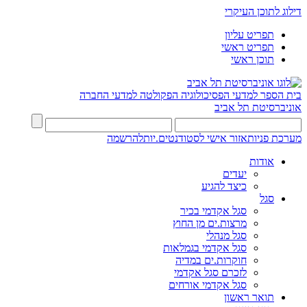
דילוג לתוכן העיקרי
תפריט עליון
תפריט ראשי
תוכן ראשי
בית הספר למדעי הפסיכולוגיה
הפקולטה למדעי החברה
אוניברסיטת תל אביב
מערכת פניות
אזור אישי לסטודנטים.יות
להרשמה
אודות
יעדים
כיצד להגיע
סגל
סגל אקדמי בכיר
מרצות.ים מן החוץ
סגל מנהלי
סגל אקדמי בגמלאות
חוקרות.ים במדיה
לזכרם סגל אקדמי
סגל אקדמי אורחים
תואר ראשון