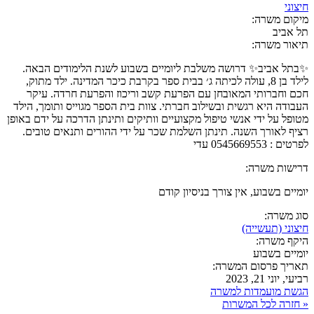
חיצוני
מיקום משרה:
תל אביב
תיאור משרה:
✨בתל אביב✨ דרושה משלבת ליומיים בשבוע לשנת הלימודים הבאה.
לילד בן 8, עולה לכיתה ג׳ בבית ספר בקרבת כיכר המדינה. ילד מתוק,
חכם וחברותי המאובחן עם הפרעת קשב וריכוז והפרעת חרדה. עיקר
העבודה היא רגשית ובשילוב חברתי. צוות בית הספר מגוייס ותומך, הילד
מטופל על ידי אנשי טיפול מקצועיים וותיקים ותינתן הדרכה על ידם באופן
רציף לאורך השנה. תינתן השלמת שכר על ידי ההורים ותנאים טובים.
לפרטים : 0545669553 עדי
דרישות משרה:
יומיים בשבוע, אין צורך בניסיון קודם
סוג משרה:
חיצוני (תעשייה)
היקף משרה:
יומיים בשבוע
תאריך פרסום המשרה:
רביעי, יוני 21, 2023
הגשת מועמדות למשרה
« חזרה לכל המשרות