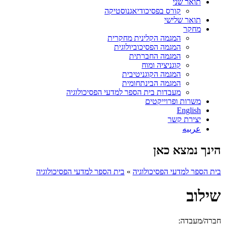
תואר שני
קורס בפסיכודיאגנוסטיקה
תואר שלישי
מחקר
המגמה הקלינית מחקרית
המגמה הפסיכוביולוגית
המגמה החברתית
קוגניציה ומוח
המגמה הקוגניטיבית
המגמה הבינתחומית
מעבדות בית הספר למדעי הפסיכולוגיה
משרות ופרוייקטים
English
יצירת קשר
عربيه
הינך נמצא כאן
בית הספר למדעי הפסיכולוגיה
»
בית הספר למדעי הפסיכולוגיה
שילוב
חברה/מעבדה: