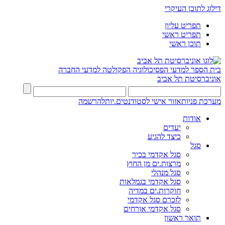
דילוג לתוכן העיקרי
תפריט עליון
תפריט ראשי
תוכן ראשי
בית הספר למדעי הפסיכולוגיה
הפקולטה למדעי החברה
אוניברסיטת תל אביב
מערכת פניות
אזור אישי לסטודנטים.יות
להרשמה
אודות
יעדים
כיצד להגיע
סגל
סגל אקדמי בכיר
מרצות.ים מן החוץ
סגל מנהלי
סגל אקדמי בגמלאות
חוקרות.ים במדיה
לזכרם סגל אקדמי
סגל אקדמי אורחים
תואר ראשון