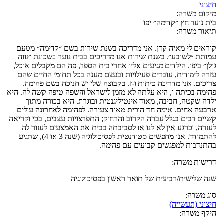
חיצוני
מיקום משרה:
בית נוער חץ ״קדימה״ יפו
תיאור משרה:
קוראים לי מאיה קרן. אני מדריכה בשנת שירות בשם ״קדימה״ מטעם
עמותת ״לשובע״. בשנת שירות אנו מדריכים בבית נוער בשכונת ״נווה
גולן״ ביפו. הילדים מגיעים אליו אחרי בית הספר, פה הם מקבלים אוכל,
עזרה לימודית, עוברים פעילויות ובעצם מענה בכל תחומי החיים שהם
צריכים. אני מדריכה כיתות ו-ז. בקבוצה שלי יש חניכה בשם פהימה.
פהימה בכיתה ו, היא עלתה לא מזמן לישראל והשפה טיפה קשה לה. היא
ילדה שקטה, חביבה, מאוד אינטיליגנטית ובוגרת. היא בכורה מתוך
ארבעה אחים. אימה חד הורית מאוד צעירה. לפהימה לאחרונה עולים
קשיים רבים בגלל עברה הקרוב והרחוק; התפרצויות עצבים, בכי וקריאה
לעזרה, וכרגע אין לא לנו או לסביבתה בבית את האמצעים לעזור לה
להתמודד. אנו מחפשים סטודנטית לפסיכולוגיה (שנה 3 או 4), שתגיע
בהתנדבות למפגשים קבועים עם פהימה.
דרישות משרה:
שנה שלישית/רביעית של תואר ראשון בפסיכולוגיה
סוג משרה:
חיצוני (תעשייה)
היקף משרה: