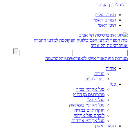
דילוג לתוכן העיקרי
תפריט עליון
תפריט ראשי
תוכן ראשי
בית הספר למדעי הפסיכולוגיה
הפקולטה למדעי החברה
אוניברסיטת תל אביב
מערכת פניות
אזור אישי לסטודנטים.יות
להרשמה
אודות
יעדים
כיצד להגיע
סגל
סגל אקדמי בכיר
מרצות.ים מן החוץ
סגל מנהלי
סגל אקדמי בגמלאות
חוקרות.ים במדיה
לזכרם סגל אקדמי
סגל אקדמי אורחים
תואר ראשון