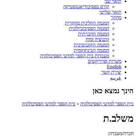
תואר שני
קורס בפסיכודיאגנוסטיקה
תואר שלישי
מחקר
המגמה הקלינית מחקרית
המגמה הפסיכוביולוגית
המגמה החברתית
קוגניציה ומוח
המגמה הקוגניטיבית
המגמה הבינתחומית
מעבדות בית הספר למדעי הפסיכולוגיה
משרות ופרוייקטים
English
יצירת קשר
عربيه
הינך נמצא כאן
בית הספר למדעי הפסיכולוגיה
»
בית הספר למדעי הפסיכולוגיה
משלב.ת
חברה/מעבדה: