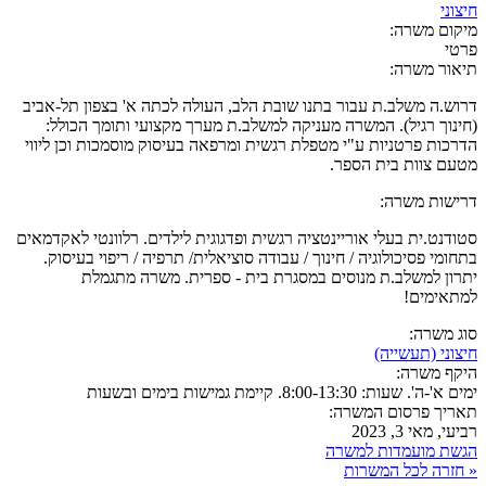
חיצוני
מיקום משרה:
פרטי
תיאור משרה:
דרוש.ה משלב.ת עבור בתנו שובת הלב, העולה לכתה א' בצפון תל-אביב
(חינוך רגיל). המשרה מעניקה למשלב.ת מערך מקצועי ותומך הכולל:
הדרכות פרטניות ע"י מטפלת רגשית ומרפאה בעיסוק מוסמכות וכן ליווי
מטעם צוות בית הספר.
דרישות משרה:
סטודנט.ית בעלי אוריינטציה רגשית ופדגוגית לילדים. רלוונטי לאקדמאים
בתחומי פסיכולוגיה / חינוך / עבודה סוציאלית/ תרפיה / ריפוי בעיסוק.
יתרון למשלב.ת מנוסים במסגרת בית - ספרית. משרה מתגמלת
למתאימים!
סוג משרה:
חיצוני (תעשייה)
היקף משרה:
ימים א'-ה'. שעות: 8:00-13:30. קיימת גמישות בימים ובשעות
תאריך פרסום המשרה:
רביעי, מאי 3, 2023
הגשת מועמדות למשרה
« חזרה לכל המשרות