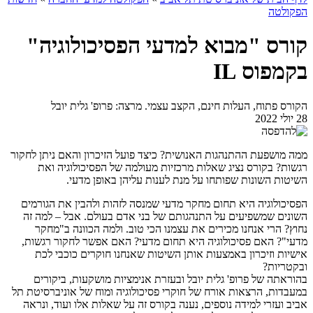
הפקולטה
קורס "מבוא למדעי הפסיכולוגיה"
בקמפוס IL
הקורס פתוח, העלות חינם, הקצב עצמי. מרצה: פרופ' גלית יובל
28 יולי 2022
ממה מושפעת ההתנהגות האנושית? כיצד פועל הזיכרון והאם ניתן לחקור
רגשות? בקורס נציג שאלות מרכזיות מעולמה של הפסיכולוגיה ואת
השיטות השונות שפותחו על מנת לענות עליהן באופן מדעי.
הפסיכולוגיה היא תחום מחקר מדעי שמנסה לזהות ולהבין את הגורמים
השונים שמשפיעים על התנהגותם של בני אדם בעולם. אבל – למה זה
נחוץ? הרי אנחנו מכירים את עצמנו הכי טוב. ולמה הכוונה ב"מחקר
מדעי"? האם פסיכולוגיה היא תחום מדעי? האם אפשר לחקור רגשות,
אישיות וזיכרון באמצעות אותן השיטות שאנחנו חוקרים כוכבי לכת
ובקטריות?
בהוראתה של פרופ' גלית יובל ובעזרת אנימציות מושקעות, ביקורים
במעבדות, הרצאות אורח של חוקרי פסיכולוגיה ומוח של אוניברסיטת תל
אביב ועזרי למידה נוספים, נענה בקורס זה על שאלות אלו ועוד, ונראה