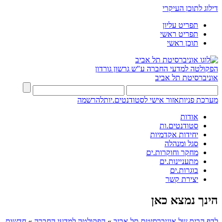
דילוג לתוכן העיקרי
תפריט עליון
תפריט ראשי
תוכן ראשי
הפקולטה למדעי החברה
ע"ש גרשון גורדון
אוניברסיטת תל אביב
מערכת פניות
אזור אישי לסטודנטים.יות
להרשמה
אודות
סטודנטים.ות
יחידות אקדמיות
סגל ומנהלה
מחקר וחוקרות.ים
מתעניינות.ים
בוגרות.ים
יצירת קשר
הינך נמצא כאן
לדף הבית של אוניברסיטת תל אביב
»
הפקולטה למדעי החברה
»
חדשות