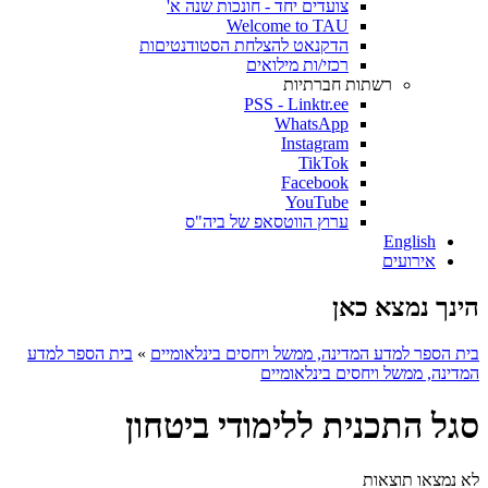
צועדים יחד - חונכות שנה א'
Welcome to TAU
הדקנאט להצלחת הסטודנטיםות
רכזי/ות מילואים
רשתות חברתיות
PSS - Linktr.ee
WhatsApp
Instagram
TikTok
Facebook
YouTube
ערוץ הווטסאפ של ביה"ס
English
אירועים
הינך נמצא כאן
בית הספר למדע המדינה, ממשל ויחסים בינלאומיים
»
בית הספר למדע
המדינה, ממשל ויחסים בינלאומיים
סגל התכנית ללימודי ביטחון
לא נמצאו תוצאות