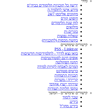
כללי
ידיעון כל תוכניות הלימודים בביה"ס
מידע אישי לתלמיד.ה
מקוונים אליכםן 24/7
חיפוש קורס
לוח שנת הלימודים
מילואים
בוגרים.ות
שאלות נפוצות
בקשת מכסות (לתוכניות)
קישורים שימושיים
PSS - Linktr.ee
בואו נצא לדרך - לתלמידיםות חדשיםות
אופיס חינם לסטודנטיםות
תקנון הפקולטה
המרכז לאבחון לקויות למידה
כרטיס סטודנט
תכניות התמחות
קריירה / משרות
שירותי ייעוץ אקדמי
טקסי חלוקת תעודות
קישורים שימושיים - המשך
שכר לימוד
בידינג
בידינג מחו"ל