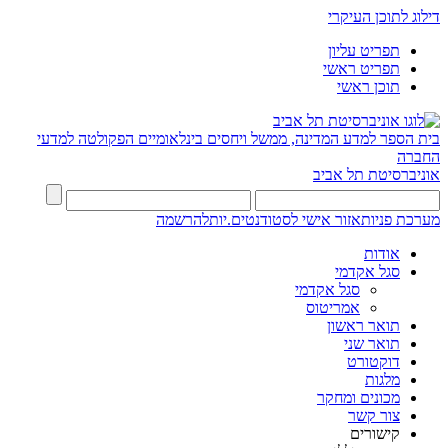
דילוג לתוכן העיקרי
תפריט עליון
תפריט ראשי
תוכן ראשי
בית הספר למדע המדינה, ממשל ויחסים בינלאומיים
הפקולטה למדעי
החברה
אוניברסיטת תל אביב
מערכת פניות
אזור אישי לסטודנטים.יות
להרשמה
אודות
סגל אקדמי
סגל אקדמי
אמריטוס
תואר ראשון
תואר שני
דוקטורט
מלגות
מכונים ומחקר
צור קשר
קישורים