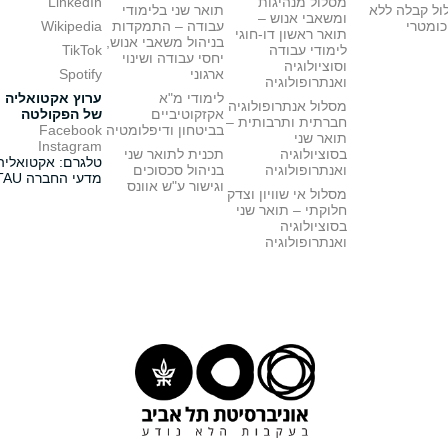
מסלול מנהיגות
LinkedIn
ול קבלה ללא
תואר שני בלימודי
ומשאבי אנוש –
כומטרי
עבודה – התמקדות
Wikipedia
תואר ראשון דו-חוגי
בניהול משאבי אנוש,
לימודי עבודה
TikTok
יחסי עבודה ושינוי
וסוציולוגיה
ארגוני
Spotify
ואנתרופולוגיה
לימודי מ"א
ערוץ אקטואליה
מסלול אנתרופולוגיה
אקזקוטיביים
של הפקולטה
חברתית ותרבותית –
בביטחון ודיפלומטיה
Facebook
תואר שני
Instagram
בסוציולוגיה
תכנית לתואר שני
טלגרם: אקטואליה
ואנתרופולוגיה
בניהול סכסוכים
מדעי החברה TAU
וגישור ע"ש אוונס
מסלול אי שוויון וצדק
חלוקתי – תואר שני
בסוציולוגיה
ואנתרופולוגיה