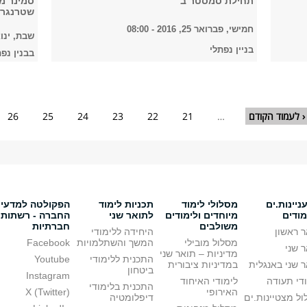
תחילת סמסטר ב'
סמינר מ
שטרנגר
חמישי, פברואר 25, 2016 - 08:00
שבת, ינואר 2, 6
בניין נפתלי
בבנין נפתלי, 
‹ לעמוד הקודם
…
21
22
23
24
25
26
יינות.ים
מסלולי לימוד
תכניות לימוד
הפקולטה למדעי
מודים
מיוחדים ולימודים
לתואר שני
החברה - רשתות
משולבים
חברתיות
 ראשון
היחידה ללימודי
מסלול מובילי
המשך והשתלמויות
Facebook
 שני
מדיניות – תואר שני
התכנית ללימודי
Youtube
 שני באנגלית
במדיניות ציבורית
ביטחון
Instagram
די תעודה
לימודי האיחוד
התכנית בלימודי
האירופי
X (Twitter)
ל מצטיינות.ים
דיפלומטיה