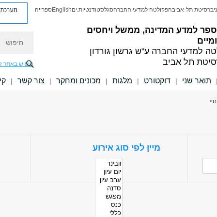
מערכת פ
יברסיטת תל-אביב
הפקולטה למדעי החברה
סגל
סטודנטיות.ים
English
ספרייה
ספר למדע המדינה, ממשל ויחסים
חיפוש
מיים
טה למדעי החברה
ע"ש גרשון גורדון
סיטת תל אביב
חיפוש באתר ז
תואר שני
דוקטורט
מלגות
מכונים ומחקר
צור קשר
קי
|
|
|
|
|
ם
>
מיין לפי סוג אירוע