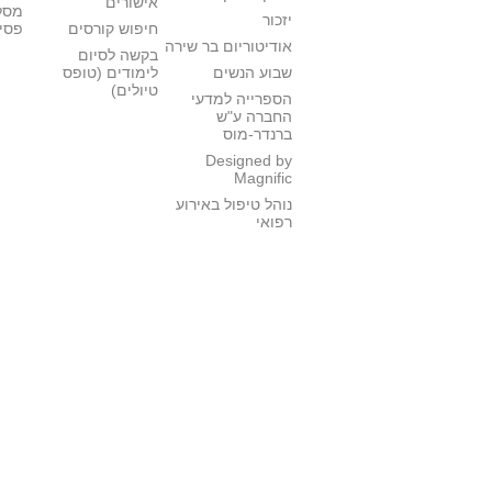
אישורים
מסל
יזכור
חיפוש קורסים
פסי
אודיטוריום בר שירה
בקשה לסיום
שבוע הנשים
לימודים (טופס
טיולים)
הספרייה למדעי
החברה ע"ש
ברנדר-מוס
Designed by
Magnific
נוהל טיפול באירוע
רפואי