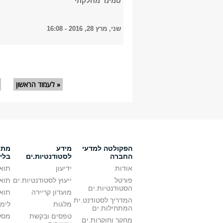
סמינר מחלקתי
שני, מרץ 28, 2016 - 16:08
עמודים
« לעמוד הראשון
הפקולטה למדעי
מידע
מתענ
החברה
לסטודנטיות.ים
בלי
אודות
ידיעון
תואר
פורטל
ייעוץ לסטודנטיות.ים
תואר
הסטודנטיות.ים
מועדון קריירה
תואר
המדריך לסטודנט.ית
מלגות
לימו
המתחילות.ים
טפסים ובקשת
מסלו
מחקר וחוקרות.ים