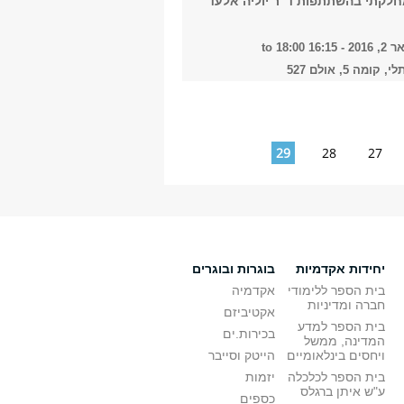
חלקתי בהשתתפות ד"ר יוליה אלעד
2023
201 -
16:15
to
18:00
קומה 5, אולם 527
2024
29
28
27
2025
יחידות אקדמיות
בוגרות ובוגרים
2026
בית הספר ללימודי
אקדמיה
חברה ומדיניות
אקטיביזם
בית הספר למדע
בכירות.ים
המדינה, ממשל
ויחסים בינלאומיים
הייטק וסייבר
הכל
בית הספר לכלכלה
יזמות
ע"ש איתן ברגלס
כספים