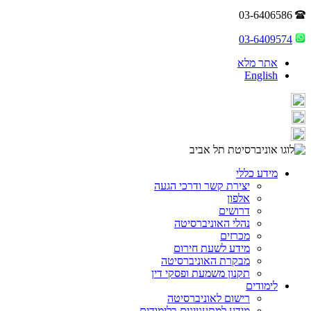
03-6406586
03-6409574
אתר מלא
English
מידע כללי
יצירת קשר ודרכי הגעה
אלפון
דרושים
נהלי האוניברסיטה
מכרזים
מידע לשעת חירום
מבקרת האוניברסיטה
תקנון משמעת ופסקי דין
לימודים
רישום לאוניברסיטה
מידע למתעניינים בלימודים