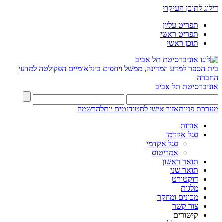
דילוג לתוכן העיקרי
תפריט עליון
תפריט ראשי
תוכן ראשי
בית הספר למדע המדינה, ממשל ויחסים בינלאומיים
הפקולטה למדעי
החברה
אוניברסיטת תל אביב
מערכת פניות
אזור אישי לסטודנטים.יות
להרשמה
אודות
סגל אקדמי
סגל אקדמי
אמריטוס
תואר ראשון
תואר שני
דוקטורט
מלגות
מכונים ומחקר
צור קשר
קישורים