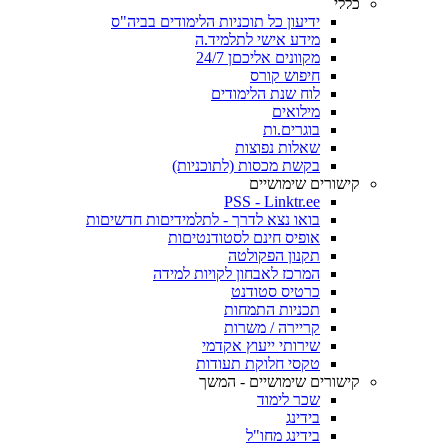
כללי
ידיעון כל תוכניות הלימודים בביה"ס
מידע אישי לתלמיד.ה
מקוונים אליכםן 24/7
חיפוש קורס
לוח שנת הלימודים
מילואים
בוגרים.ות
שאלות נפוצות
בקשת מכסות (לתוכניות)
קישורים שימושיים
PSS - Linktr.ee
בואו נצא לדרך - לתלמידיםות חדשיםות
אופיס חינם לסטודנטיםות
תקנון הפקולטה
המרכז לאבחון לקויות למידה
כרטיס סטודנט
תכניות התמחות
קריירה / משרות
שירותי ייעוץ אקדמי
טקסי חלוקת תעודות
קישורים שימושיים - המשך
שכר לימוד
בידינג
בידינג מחו"ל