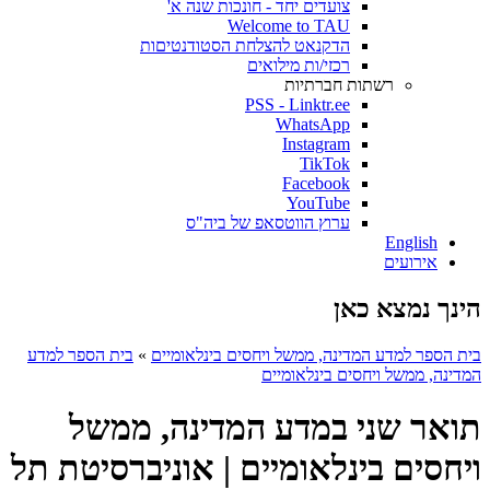
צועדים יחד - חונכות שנה א'
Welcome to TAU
הדקנאט להצלחת הסטודנטיםות
רכזי/ות מילואים
רשתות חברתיות
PSS - Linktr.ee
WhatsApp
Instagram
TikTok
Facebook
YouTube
ערוץ הווטסאפ של ביה"ס
English
אירועים
הינך נמצא כאן
בית הספר למדע המדינה, ממשל ויחסים בינלאומיים
»
בית הספר למדע
המדינה, ממשל ויחסים בינלאומיים
תואר שני במדע המדינה, ממשל
ויחסים בינלאומיים | אוניברסיטת תל