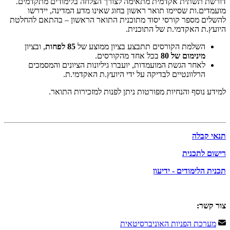
דורשת תשתית אקדמית מתאימה לצורך הצלחה בלימודים מתקדמים.
מועמדים.ות שסיימו תואר ראשון בחוג שאינו מדע המדינה, יידרשו
להשלים מספר קורסי יסוד מתוכנית התואר הראשון – בהתאם להחלטת
היועץ.ת האקדמי.ת של התוכנית.
השלמת הקורסים תתבצע בציון ממוצע של
85 לפחות
, ובציון
מינימום של 80
בכל אחד מהקורסים.
לאחר הגשת המועמדות, יועברו גיליונות הציונים והמסמכים
הרלוונטיים לבדיקה על ידי היועץ.ת האקדמי.ת.
למידע נוסף והנחיות מפורטות ניתן לפנות למזכירות התואר.
תנאי קבלה
רישום
לתכנית
תכנית הלימודים
- ידיעון
צור קשר:
מערכת הפניות האוניברסיטאית