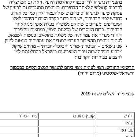
בהעמדת נתניהו לדין בכפוף להחלטת היועץ, וזאת גם אם יצליח
להרכיב קואליציה לאחר הבחירות. כמחצית מתנגדים גם לרעיון של
עסקת טיעון לנתניהו וסוברים שיש להעמידו לדין כמו כל אזרח.
כחודש לפני הבחירות, יש רוב ברור בקרב הציבור היהודי לאלו
המעדיפים ומעריכים שתוקם ממשלה בעלת אופי ימני לאחר
הבחירות. ברוח המסרים של מפלגות הימין, כמחצית מהציבור
היהודי מגדיר את עמדותיה של מפלגת כחול-לבן כנוטות לשמאל,
לעומת מחצית מהציבור הערבי המגדיר את עמדותיה כנוטות לימין.
שני נושאים – הביטחוני-מדיני והכלכלי-חברתי – מהווים שיקול
מכריע במידה שווה עבור המצביעים בישראל בהחלטתם למי
להצביע בבחירות הקרובות.
תרשימי החודש: רצוי לעומת מצוי ביחס להמשך המצב הקיים בסכסוך
הישראלי-פלסטיני (מדגם יהודי)​
קבצי מדד השלום לשנת 2019
חודש
קובץ נתונים
טור המדד
ינואר
פברואר
מרץ