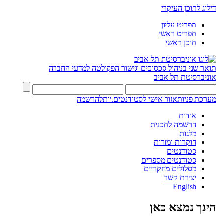
דילוג לתוכן העיקרי
תפריט עליון
תפריט ראשי
תוכן ראשי
תואר שני בניהול סכסוכים וגישור
הפקולטה למדעי החברה
אוניברסיטת תל אביב
מערכת פניות
אזור אישי לסטודנטים.יות
להרשמה
אודות
הרשמה לתכנית
מלגות
חוקרות ומורות
סטודנטים
סטודנטים מספרים
מסלולים מחקריים
יצירת קשר
English
הינך נמצא כאן