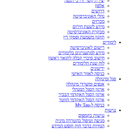
יצירת קשר ודרכי הגעה
אלפון
דרושים
נהלי האוניברסיטה
מכרזים
מידע לשעת חירום
מבקרת האוניברסיטה
תקנון משמעת ופסקי דין
לימודים
רישום לאוניברסיטה
מידע למתעניינים בלימודים
חישוב סיכויי קבלה לתואר ראשון
לוח שנת הלימודים
ידיעונים
כניסה לאזור האישי
סגל ומינהלה
אגפים ומשרדי מינהלה
ארגון הסגל המנהלי
ארגון הסגל האקדמי הבכיר
ארגון הסגל האקדמי הזוטר
כניסה ל-My Tau
נגישות
נגישות בקמפוס
מניעה וטיפול בהטרדה מינית
הנחיות בדבר חוק חופש המידע