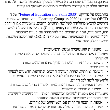
כמו כן, התלמידים יעברו סדנא בגישור במהלך בסמסטר ב' שנה א'. סדנת
הגישור וחלק מן הקורסים משלבים סימולציות ומשחקי תפקידים.
בהתבסס על פרויקט “
Future of Education and Skills 2030
” של ה-
OECD ועל מסגרת “Learning Compass 2030”, המיומנויות שאנשים
נדרשים לרכוש מחולקות לשלושה תחומים רחבים. מיומנויות אלו הן חלק
ממושג רחב יותר של כשירות (Competency), הכולל את היכולת לגייס
ידע, מיומנויות, עמדות וערכים כדי להתמודד עם בעיות מורכבות.
להלן המיומנויות הספציפיות שזוהו על ידי ה-OECD אותן סטודנטים.ות
ירכשו כחלק מהתואר:
1.
מיומנויות קוגניטיביות ומטא-קוגניטיביות
מיומנויות אלה קשורות לתהליכי חשיבה וליכולת לנהל את הלמידה
האישית:
• חשיבה ביקורתית: היכולת להעריך מידע וטיעונים בצורה
אובייקטיבית.
• חשיבה יצירתית: יצירת רעיונות חדשים ופתרונות חדשניים לבעיות.
• למידה כיצד ללמוד: היכולת לנהל את תהליכי הלמידה האישיים
ולהישאר לומד לכל החיים.
• וויסות עצמי: ניהול רגשות והתנהגויות אישיות כדי להשיג מטרות.
2. מיומנויות חברתיות ורגשיות
מיומנויות אלו מכונות לעיתים “
מיומנויות רכות
”, והן נחשבות לחשובות
יותר ויותר ככל שסביבות העבודה נעשות מגוונות:
• אמפתיה: הבנה והזדהות עם רגשותיהם של אחרים.
• שיתוף פעולה: עבודה יעילה עם אחרים להשגת מטרה משותפת.