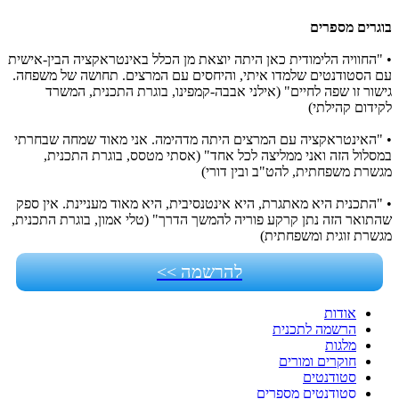
בוגרים מספרים
• "החוויה הלימודית כאן היתה יוצאת מן הכלל באינטראקציה הבין-אישית
עם הסטודנטים שלמדו איתי, והיחסים עם המרצים. תחושה של משפחה.
גישור זו שפה לחיים" (אילני אבבה-קמפינו, בוגרת התכנית, המשרד
לקידום קהילתי)
• "האינטראקציה עם המרצים היתה מדהימה. אני מאוד שמחה שבחרתי
במסלול הזה ואני ממליצה לכל אחד" (אסתי מטסס, בוגרת התכנית,
מגשרת משפחתית, להט"ב ובין דורי)
• "התכנית היא מאתגרת, היא אינטנסיבית, היא מאוד מעניינת. אין ספק
שהתואר הזה נתן קרקע פוריה להמשך הדרך" (טלי אמון, בוגרת התכנית,
מגשרת זוגית ומשפחתית)
להרשמה >>
אודות
הרשמה לתכנית
מלגות
חוקרים ומורים
סטודנטים
סטודנטים מספרים