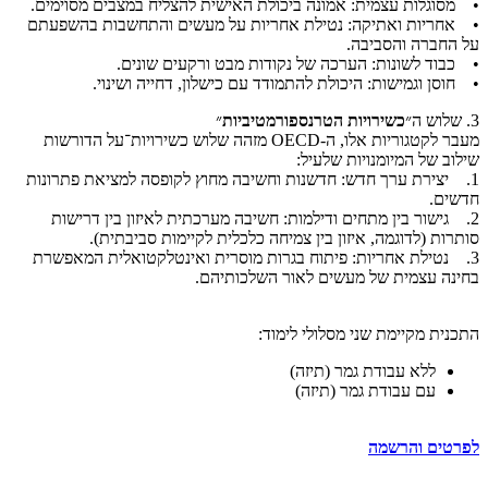
• מסוגלות עצמית: אמונה ביכולת האישית להצליח במצבים מסוימים.
• אחריות ואתיקה: נטילת אחריות על מעשים והתחשבות בהשפעתם
על החברה והסביבה.
• כבוד לשונות: הערכה של נקודות מבט ורקעים שונים.
• חוסן וגמישות: היכולת להתמודד עם כישלון, דחייה ושינוי.
3. שלוש ה״
כשירויות הטרנספורמטיביות
״
מעבר לקטגוריות אלו, ה-OECD מזהה שלוש כשירויות־על הדורשות
שילוב של המיומנויות שלעיל:
1. יצירת ערך חדש: חדשנות וחשיבה מחוץ לקופסה למציאת פתרונות
חדשים.
2. גישור בין מתחים ודילמות: חשיבה מערכתית לאיזון בין דרישות
סותרות (לדוגמה, איזון בין צמיחה כלכלית לקיימות סביבתית).
3. נטילת אחריות: פיתוח בגרות מוסרית ואינטלקטואלית המאפשרת
בחינה עצמית של מעשים לאור השלכותיהם.
התכנית מקיימת שני מסלולי לימוד:
ללא עבודת גמר (תיזה)
עם עבודת גמר (תיזה)
לפרטים והרשמה