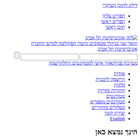
דילוג לתוכן העיקרי
תפריט עליון
תפריט ראשי
תוכן ראשי
תואר שני בניהול סכסוכים וגישור
הפקולטה למדעי החברה
אוניברסיטת תל אביב
מערכת פניות
אזור אישי לסטודנטים.יות
להרשמה
אודות
הרשמה לתכנית
מלגות
חוקרות ומורות
סטודנטים
סטודנטים מספרים
מסלולים מחקריים
יצירת קשר
English
הינך נמצא כאן