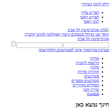
דילוג לתוכן העיקרי
תפריט עליון
תפריט ראשי
תוכן ראשי
תואר שני בניהול סכסוכים וגישור
הפקולטה למדעי החברה
אוניברסיטת תל אביב
מערכת פניות
אזור אישי לסטודנטים.יות
להרשמה
אודות
הרשמה לתכנית
מלגות
חוקרות ומורות
סטודנטים
סטודנטים מספרים
מסלולים מחקריים
יצירת קשר
English
הינך נמצא כאן