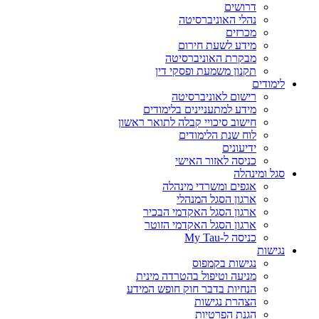
דרושים
נהלי האוניברסיטה
מכרזים
מידע לשעת חירום
מבקרת האוניברסיטה
תקנון משמעת ופסקי דין
לימודים
רישום לאוניברסיטה
מידע למתעניינים בלימודים
חישוב סיכויי קבלה לתואר ראשון
לוח שנת הלימודים
ידיעונים
כניסה לאזור האישי
סגל ומינהלה
אגפים ומשרדי מינהלה
ארגון הסגל המנהלי
ארגון הסגל האקדמי הבכיר
ארגון הסגל האקדמי הזוטר
כניסה ל-My Tau
נגישות
נגישות בקמפוס
מניעה וטיפול בהטרדה מינית
הנחיות בדבר חוק חופש המידע
הצהרת נגישות
הגנת הפרטיות