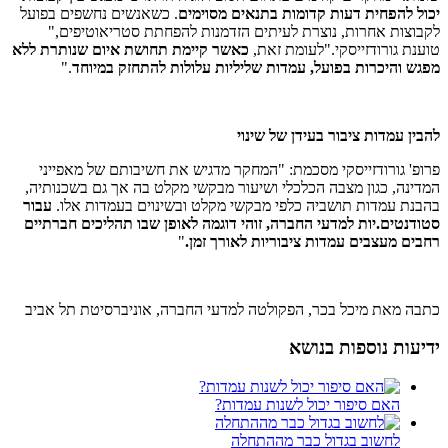
יכול להפחית דעות קדומות בתנאים מסוימים
. כשאנשים נחשפים בפועל
לקבוצות אחרות, נוצרת לעיתים הזדמנות להפחתת סטריאוטיפים,"
טוענת גורודזייסקי."לעומת זאת,
כאשר קיימת תחושת איום שנותרת ללא
מפגש והיכרות בפועל, עמדות שליליות עלולות להתחזק במיוחד
.
"
להבין עמדות ציבור בעידן של שינוי
פרופ' גורודזייסקי מסכמת: "המחקר מדגיש את חשיבותם של מאפייני
המדינה, כגון מצבה הכלכלי ושיעור מבקשי מקלט בה אך גם בשכנותיה,
בהבנת עמדות תושביה כלפי מבקשי מקלט ובשינוים בעמדות אלו.
עבור
סטודנטים.יות למדעי החברה, זוהי דוגמה לאופן שבו תהליכים חברתיים
רחבים מעצבים עמדות ציבוריות לאורך זמן
.
"
כתבה מאת מיכל בכר, הפקולטה למדעי החברה, אוניברסיטת תל אביב
ידיעות נוספות בנושא
האם סיפור יכול לשנות עמדות?
לחשוב בגדול כבר מההתחלה