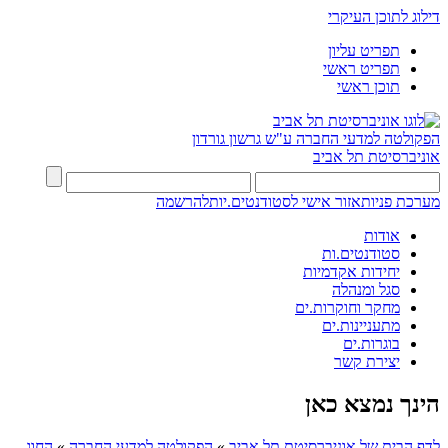
דילוג לתוכן העיקרי
תפריט עליון
תפריט ראשי
תוכן ראשי
הפקולטה למדעי החברה
ע"ש גרשון גורדון
אוניברסיטת תל אביב
מערכת פניות
אזור אישי לסטודנטים.יות
להרשמה
אודות
סטודנטים.ות
יחידות אקדמיות
סגל ומנהלה
מחקר וחוקרות.ים
מתעניינות.ים
בוגרות.ים
יצירת קשר
הינך נמצא כאן
לדף הבית של אוניברסיטת תל אביב
»
הפקולטה למדעי החברה
»
החוג