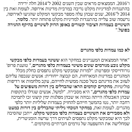
ו־2016
.
הממצאים מראים שבין השנים 2002 ל־2014 חלה ירידה
בהתנגדות למדיניות מקלט נדיבה במרבית מדינות אירופה. לעומת זאת בין
2014 ל־2016, שנים שבהן עלה מספר מבקשי המקלט שהגיעו לאירופה,
נרשמה שוב עלייה בהתנגדות למדיניות מקלט פתוחה יותר.
כלומר,
השינויים בעמדות הציבור קשורים באופן הדוק לשינויים בהיקף ההגירה
בפועל
.
"
לא כמו עמדות כלפי מהגרים
"אחד הממצאים המעניינים במחקר הוא
ששינוי בעמדות כלפי מבקשי
מקלט נובע מגורמים שונים משינוי בעמדות כלפי מהגרים
," טוענת פרופ'
גורודזייסקי ומפרטת: "למרות שמבקשי מקלט נתפסים כחלק מכלל
המהגרים במדינות המארחות, הם קבוצה ייחודית: אנשים שנכפה עליהם
לעזוב את מדינתם בשל סכנה ממשית לחייהם, עקב מלחמות או רדיפות
פוליטיות.
מחקרים קודמים הראו
שהבדלים בין דורות משפיעים על
עמדות כלפי מהגרים,
" היא מסבירה. "למשל, אנשים שגדלו בתקופות
שבהן האבטלה הייתה גבוהה או שבהן מפלגות ימין קיצוני זכו לתמיכה
רחבה יותר, נטו בהמשך חייהם להחזיק בעמדות שליליות יותר כלפי
מהגרים
.
לעומת זאת,
במחקר הנוכחי גיליתי שהבדלים בין דורות כמעט
ולא מסבירים את השינויים בעמדות כלפי מבקשי מקלט.
ייתכן שהסיבה
לכך היא שמבקשי מקלט נתפסים לעיתים דרך עדשה הומניטרית,
שמחלישה את ההשפעה של גורמים חברתיים מוקדמים
.
"