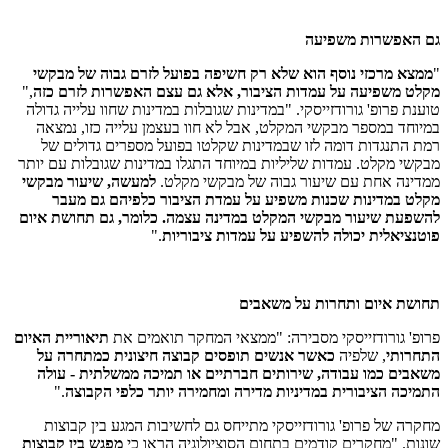
גם האפשרות משפיעה
"
ממצא מרכזי נוסף הוא שלא רק חשיפה בפועל לזרם גבוה של מבקשי
מקלט משפיעה על עמדות הציבור, אלא גם עצם האפשרות לזרם כזה
,"
טוענת פרופ' גורודזייסקי. "במדינות שגובלות במדינות שחוו עלייה גדולה
במיוחד במספר מבקשי המקלט, אבל לא חוו בעצמן עלייה כזו, נמצאה
רמת התנגדות דומה לזו שבמדינות שקלטו בפועל מספרים גדולים של
מבקשי מקלט. עמדות שליליות במיוחד התגלו במדינות שגובלות עם יותר
ממדינה אחת עם שיעור גבוה של מבקשי מקלט.
למעשה, שיעור מבקשי
מקלט במדינות שכנות משפיע על עמדת הציבור כלפיהם גם מעבר
להשפעת שיעור מבקשי המקלט במדינה עצמה. כלומר,
גם תחושת איום
פוטנציאלית יכולה להשפיע על עמדות ציבוריות
.
"
תחושת איום ותחרות על משאבים
פרופ' גורודזייסקי מסבירה: "ממצאי המחקר תואמים את
תיאוריית האיום
התחרותי
, שלפיה
כאשר אנשים תופסים קבוצה חיצונית כמתחרה על
משאבים כמו עבודה, שירותים חברתיים או תמיכה ממשלתית - עולה
התמיכה הציבורית במדיניות מדירה ומחמירה יותר כלפי הקבוצה
.
"
מחקרה של פרופ' גורודזייסקי מתייחס גם לחשיבות המגע בין קבוצות
שונות. "מחקרים קודמים בתחום הסוציולוגיה הראו כי
מפגש בין קבוצות