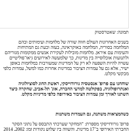
תמונה: שאטרסטוק
בשנים האחרונות העולם חווה שורה של מלחמות ועימותים ובהם
המלחמה בסוריה, המלחמה באוקראינה, בעזה וכעת גם המתיחות
והעימות עם איראן. מלחמות מובילות לעקירת אנשים ממקומות מגוריהם
ולתנועות אוכלוסייה בין מדינות, כך שלמעשה לאירועים גיאו־פוליטיים
עשויה להיות השפעה לא רק על המדינות שמעורבות במלחמות באופן
ישיר, אלא גם על עמדות הציבור במדינות אחרות כמו למשל, עמדות כלפי
מבקשי מקלט
.
שוחחנו עם פרופ' אנסטסיה גורודזייסקי, ראשת החוג לסוציולוגיה
ואנתרופולוגיה, בפקולטה למדעי החברה, אונ' תל-אביב, שחקרה כיצד
השתנו לאורך זמן עמדות הציבור באירופה כלפי מדיניות מקלט
.
כשהמציאות משתנה, גם העמדות משתנות
פרופ' גורודזייסקי מספרת: "המחקר שערכתי התבסס על נתוני הסקר
החברתי האירופי ב־17 מדינות, והשווה בין שלוש נקודות זמן: 2002, 2014