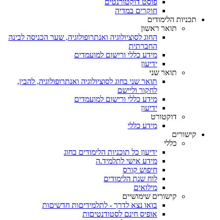
פוסט דוקטורנטים
חוקרים במדיה
תכניות הלימודים
תואר ראשון
החוג לסוציולוגיה ואנתרופולוגיה, שער הכניסה לבינה
החברתית
מידע כללי ורישום למועמדים
ידיעון
תואר שני
תואר שני בחוג לסוציולוגיה ואנתרופולוגיה, להבין,
לחקור וליישם
מידע כללי ורישום למועמדים
ידיעון
דוקטורט
מידע כללי
קישורים
כללי
ידיעון כל תוכניות הלימודים בחוג
מידע אישי לתלמיד.ה
חיפוש קורס
לוח שנת הלימודים
מילואים
קישורים שימושיים
בואו נצא לדרך - לתלמידיםות חדשיםות
אופיס חינם לסטודנטיםות