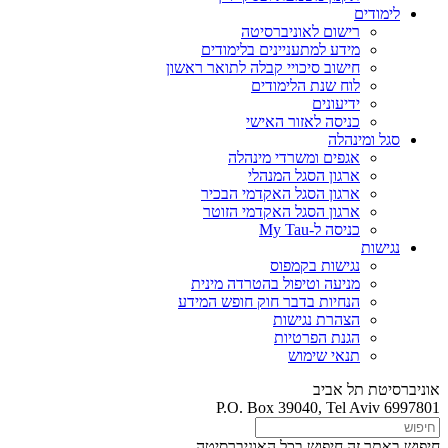
לימודים
רישום לאוניברסיטה
מידע למתעניינים בלימודים
חישוב סיכויי קבלה לתואר ראשון
לוח שנת הלימודים
ידיעונים
כניסה לאזור האישי
סגל ומינהלה
אגפים ומשרדי מינהלה
ארגון הסגל המנהלי
ארגון הסגל האקדמי הבכיר
ארגון הסגל האקדמי הזוטר
כניסה ל-My Tau
נגישות
נגישות בקמפוס
מניעה וטיפול בהטרדה מינית
הנחיות בדבר חוק חופש המידע
הצהרת נגישות
הגנת הפרטיות
תנאי שימוש
אוניברסיטת תל אביב
P.O. Box 39040, Tel Aviv 6997801
חיפוש באתר זה
חיפוש בכל האוניברסיטה