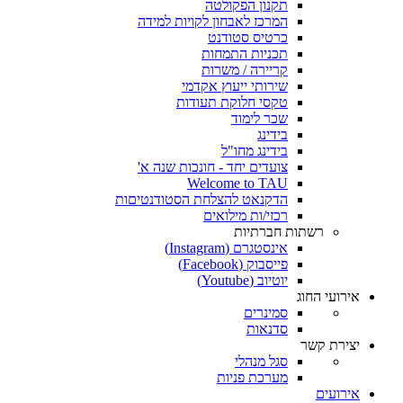
תקנון הפקולטה
המרכז לאבחון לקויות למידה
כרטיס סטודנט
תכניות התמחות
קריירה / משרות
שירותי ייעוץ אקדמי
טקסי חלוקת תעודות
שכר לימוד
בידינג
בידינג מחו"ל
צועדים יחד - חונכות שנה א'
Welcome to TAU
הדקנאט להצלחת הסטודנטיםות
רכזי/ות מילואים
רשתות חברתיות
אינסטגרם (Instagram)
פייסבוק (Facebook)
יוטיוב (Youtube)
אירועי החוג
סמינרים
סדנאות
יצירת קשר
סגל מנהלי
מערכת פניות
אירועים