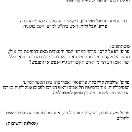
18:30 מנחה:
פרופ' שולמית קרייטלר
דברי פתיחה:
פרופ' תמי רונן
, דיקאנית הפקולטה למדעי החברה
פרופ' יובל גלית
, ראש ביה"ס למדעי הפסיכולוגיה
משתתפים:
פרופ' רפאל קרסו
: פרופ' במדעי המח והעצבים מאוניברסיטת בר-אילן,
מנהל המחלקה הנוירולוגית ומרפאת כאב (בדימוס) במרכז הרפואי הלל
יפה; אומן רב תחומי ואיש תקשורת:
גוף ו-נפש או גופנפש?
פרופ' שולמית קרייטלר
, פרופסור (אמריטה) בית הספר למדעי
הפסיכולוגיה, אוניברסיטת תל אביב וראש המרכז לפסיכואונקולוגיה במרכז
הרפואי תל השומר:
מה בין סרטן לפסיכולגיה
פרופ' משה ענבר
, יועץ-על לאונקולוגיה, אסותא ישראל:
עצות לבריאים
ולחולים
(שאלות ותשובות
)