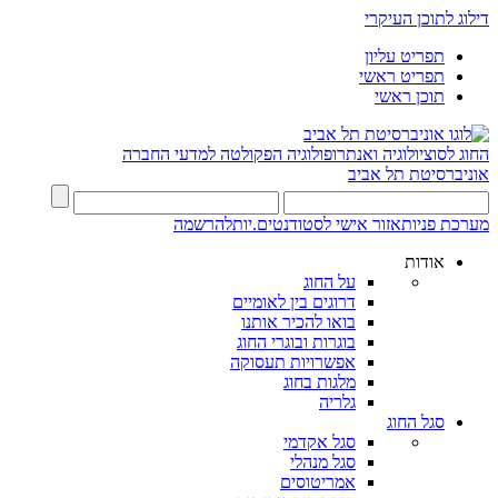
דילוג לתוכן העיקרי
תפריט עליון
תפריט ראשי
תוכן ראשי
החוג לסוציולוגיה ואנתרופולוגיה
הפקולטה למדעי החברה
אוניברסיטת תל אביב
מערכת פניות
אזור אישי לסטודנטים.יות
להרשמה
אודות
על החוג
דרוגים בין לאומיים
בואו להכיר אותנו
בוגרות ובוגרי החוג
אפשרויות תעסוקה
מלגות בחוג
גלריה
סגל החוג
סגל אקדמי
סגל מנהלי
אמריטוסים