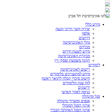
מידע כללי
יצירת קשר ודרכי הגעה
אלפון
דרושים
נהלי האוניברסיטה
מכרזים
מידע לשעת חירום
מבקרת האוניברסיטה
תקנון משמעת ופסקי דין
לימודים
רישום לאוניברסיטה
מידע למתעניינים בלימודים
חישוב סיכויי קבלה לתואר ראשון
לוח שנת הלימודים
ידיעונים
כניסה לאזור האישי
סגל ומינהלה
אגפים ומשרדי מינהלה
ארגון הסגל המנהלי
ארגון הסגל האקדמי הבכיר