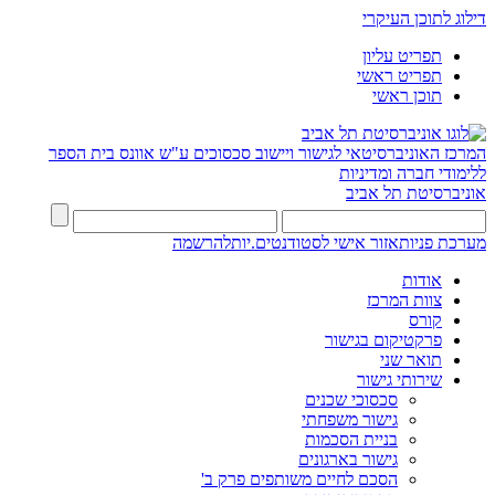
דילוג לתוכן העיקרי
תפריט עליון
תפריט ראשי
תוכן ראשי
המרכז האוניברסיטאי לגישור ויישוב סכסוכים ע"ש אוונס
בית הספר
ללימודי חברה ומדיניות
אוניברסיטת תל אביב
מערכת פניות
אזור אישי לסטודנטים.יות
להרשמה
אודות
צוות המרכז
קורס
פרקטיקום בגישור
תואר שני
שירותי גישור
סכסוכי שכנים
גישור משפחתי
בניית הסכמות
גישור בארגונים
הסכם לחיים משותפים פרק ב'