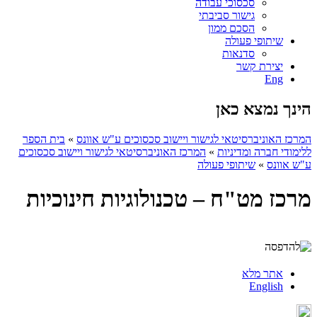
סכסוכי עבודה
גישור סביבתי
הסכם ממון
שיתופי פעולה
סדנאות
יצירת קשר
Eng
הינך נמצא כאן
המרכז האוניברסיטאי לגישור ויישוב סכסוכים ע"ש אוונס
»
בית הספר
ללימודי חברה ומדיניות
»
המרכז האוניברסיטאי לגישור ויישוב סכסוכים
ע"ש אוונס
»
שיתופי פעולה
מרכז מט"ח – טכנולוגיות חינוכיות
אתר מלא
English