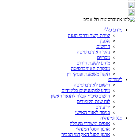
מידע כללי
יצירת קשר ודרכי הגעה
אלפון
דרושים
נהלי האוניברסיטה
מכרזים
מידע לשעת חירום
מבקרת האוניברסיטה
תקנון משמעת ופסקי דין
לימודים
רישום לאוניברסיטה
מידע למתעניינים בלימודים
חישוב סיכויי קבלה לתואר ראשון
לוח שנת הלימודים
ידיעונים
כניסה לאזור האישי
סגל ומינהלה
אגפים ומשרדי מינהלה
ארגון הסגל המנהלי
ארגון הסגל האקדמי הבכיר