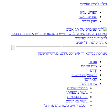
דילוג לתוכן העיקרי
תפריט עליון
תפריט ראשי
תוכן ראשי
המרכז האוניברסיטאי לגישור ויישוב סכסוכים ע"ש אוונס
בית הספר
ללימודי חברה ומדיניות
אוניברסיטת תל אביב
מערכת פניות
אזור אישי לסטודנטים.יות
להרשמה
אודות
צוות המרכז
קורס
פרקטיקום בגישור
תואר שני
שירותי גישור
סכסוכי שכנים
גישור משפחתי
בניית הסכמות
גישור בארגונים
הסכם לחיים משותפים פרק ב'