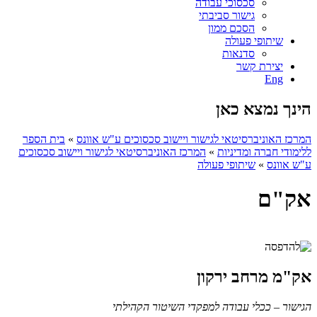
סכסוכי עבודה
גישור סביבתי
הסכם ממון
שיתופי פעולה
סדנאות
יצירת קשר
Eng
הינך נמצא כאן
המרכז האוניברסיטאי לגישור ויישוב סכסוכים ע"ש אוונס
»
בית הספר
ללימודי חברה ומדיניות
»
המרכז האוניברסיטאי לגישור ויישוב סכסוכים
ע"ש אוונס
»
שיתופי פעולה
אק"ם
אק"מ מרחב ירקון
הגישור – ככלי עבודה למפקדי השיטור הקהילתי