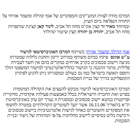
המרכז מודה לצוות המש"קים והמפקדים של אגף קהילה ומשמר אזרחי על
החוויה הנפלאה ביום העיון,
ובמיוחד
מאיר זר
קצין אק"מ מחוז תל אביב,
לינור קאן
קצינת שותפויות
מחוז תל אביב,
יהודה בן יהודה
קצין שיטור קהילתי
אגף קהילה ומשמר אזרחי
בשיתוף
המרכז האוניברסיטאי לגישור
ע"ש
אוונס
פתחו במיזם משותף במרחב ירקון ותחנת גלילות שמטרתו
מניעה ויישוב סכסוכים בקרב אזרחים במקרים בהם אין חשד לעבירה
פלילית, מתוך ההבנה כי הגישור כהליךאלטרנטיבי למישור המשפטי הולך
ותופס תאוצה בישראל כמו גם בעולם ובמסגרתו ניתן להגיע לפתרון
הקונפליקט בדרך של בניית הסכמות.
המרכז האוניברסיטאי לגישור מבקש להעצים את הקהילה המקומית
בפרט ואת החברה הישראלית בכלל באמצעות פעילות אקדמית, מחקרית
ופרקטית בנושא יישוב סכסוכים ובמסגרת זו נערך יום עיון באוניברסיטת
ת"א בתאריך 16.11.06 אשר יועד לשוטרים הקהילתיים במטרה לחשוף
את המפקדים והשוטרים כאחד לגישות אלטרנטיביות ביישוב סכסוכים
ורכישת כלים בסיסיים ליישוב מחלוקות על-פי המתודה של גישור ובניית
הסכמות.