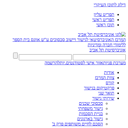
דילוג לתוכן העיקרי
תפריט עליון
תפריט ראשי
תוכן ראשי
המרכז האוניברסיטאי לגישור ויישוב סכסוכים ע"ש אוונס
בית הספר
ללימודי חברה ומדיניות
אוניברסיטת תל אביב
מערכת פניות
אזור אישי לסטודנטים.יות
להרשמה
אודות
צוות המרכז
קורס
פרקטיקום בגישור
תואר שני
שירותי גישור
סכסוכי שכנים
גישור משפחתי
בניית הסכמות
גישור בארגונים
הסכם לחיים משותפים פרק ב'