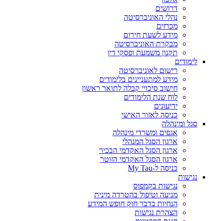
דרושים
נהלי האוניברסיטה
מכרזים
מידע לשעת חירום
מבקרת האוניברסיטה
תקנון משמעת ופסקי דין
לימודים
רישום לאוניברסיטה
מידע למתעניינים בלימודים
חישוב סיכויי קבלה לתואר ראשון
לוח שנת הלימודים
ידיעונים
כניסה לאזור האישי
סגל ומינהלה
אגפים ומשרדי מינהלה
ארגון הסגל המנהלי
ארגון הסגל האקדמי הבכיר
ארגון הסגל האקדמי הזוטר
כניסה ל-My Tau
נגישות
נגישות בקמפוס
מניעה וטיפול בהטרדה מינית
הנחיות בדבר חוק חופש המידע
הצהרת נגישות