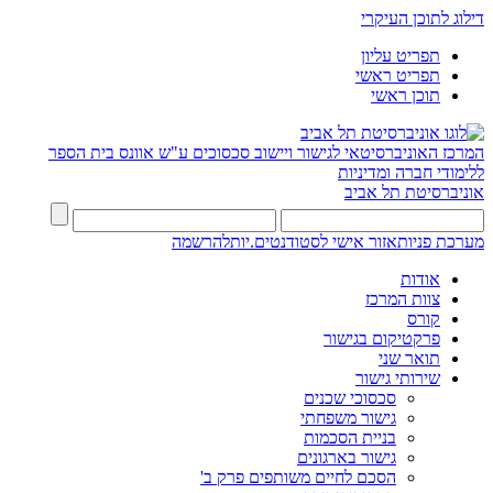
דילוג לתוכן העיקרי
תפריט עליון
תפריט ראשי
תוכן ראשי
המרכז האוניברסיטאי לגישור ויישוב סכסוכים ע"ש אוונס
בית הספר
ללימודי חברה ומדיניות
אוניברסיטת תל אביב
מערכת פניות
אזור אישי לסטודנטים.יות
להרשמה
אודות
צוות המרכז
קורס
פרקטיקום בגישור
תואר שני
שירותי גישור
סכסוכי שכנים
גישור משפחתי
בניית הסכמות
גישור בארגונים
הסכם לחיים משותפים פרק ב'