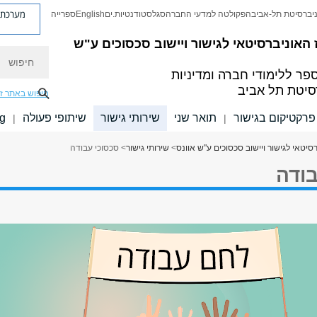
מערכת פ
יברסיטת תל-אביב
הפקולטה למדעי החברה
סגל
סטודנטיות.ים
English
ספרייה
האוניברסיטאי לגישור ויישוב סכסוכים ע"ש
חיפוש
פר ללימודי חברה ומדיניות
סיטת תל אביב
חיפוש באתר ז
פרקטיקום בגישור
תואר שני
שירותי גישור
שיתופי פעולה
g
|
|
יטאי לגישור ויישוב סכסוכים ע"ש אוונס
>
שירותי גישור
> סכסוכי עבודה
בודה