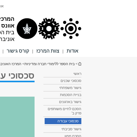
תוכן
תפריט
אונ
עליון
ראשי
המרכז 
אוונס
בית הס
אוניבר
אודות
צוות המרכז
קורס גישור
|
|
|
הינך נמצא כאן
>
בית הספר ללימודי חברה ומדיניות
>
המרכז האוניברס
סכסוכי ע
ראשי
סכסוכי שכנים
גישור משפחתי
בניית הסכמות
גישור בארגונים
הסכם לחיים משותפים
פרק ב'
סכסוכי עבודה
גישור סביבתי
הסכם ממון