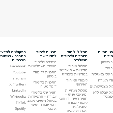
יינות.ים
מסלולי לימוד
תכניות לימוד
הפקולטה למדעי
מודים
מיוחדים ולימודים
לתואר שני
החברה - רשתות
משולבים
חברתיות
 ראשון
היחידה ללימודי
מסלול מובילי
המשך והשתלמויות
Facebook
 שני
מדיניות – תואר שני
התכנית ללימודי
Youtube
 שני באנגלית
במדיניות ציבורית
ביטחון
Instagram
די תעודה
לימודי האיחוד
התכנית בלימודי
האירופי
X (Twitter)
ל מצטיינות.ים
דיפלומטיה
מסלול מנהיגות
LinkedIn
ול קבלה ללא
תואר שני בלימודי
ומשאבי אנוש –
כומטרי
עבודה – התמקדות
Wikipedia
תואר ראשון דו-חוגי
בניהול משאבי אנוש,
לימודי עבודה
TikTok
יחסי עבודה ושינוי
וסוציולוגיה
ארגוני
Spotify
ואנתרופולוגיה