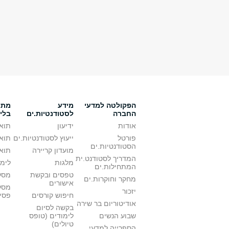
הפקולטה למדעי
מידע
מתענ
החברה
לסטודנטיות.ים
בלי
אודות
ידיעון
תואר
פורטל
ייעוץ לסטודנטיות.ים
תואר
הסטודנטיות.ים
מועדון קריירה
תואר
המדריך לסטודנט.ית
מלגות
לימו
המתחילות.ים
טפסים ובקשת
מסלו
מחקר וחוקרות.ים
אישורים
מסל
יזכור
חיפוש קורסים
פסי
אודיטוריום בר שירה
בקשה לסיום
שבוע הנשים
לימודים (טופס
טיולים)
הספרייה למדעי