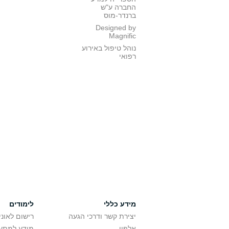
החברה ע"ש
ברנדר-מוס
Designed by
Magnific
נוהל טיפול באירוע
רפואי
מידע כללי
לימודים
יצירת קשר ודרכי הגעה
רישום לאונ
אלפון
מידע למתענ