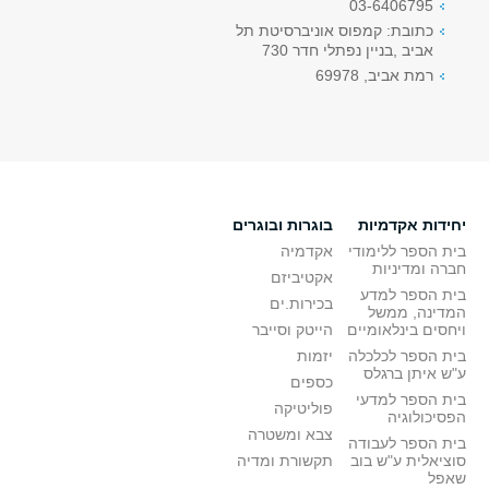
03-6406795
כתובת: קמפוס אוניברסיטת תל
אביב ,בניין נפתלי חדר 730
רמת אביב, 69978
יחידות אקדמיות
בוגרות ובוגרים
בית הספר ללימודי
אקדמיה
חברה ומדיניות
אקטיביזם
בית הספר למדע
בכירות.ים
המדינה, ממשל
ויחסים בינלאומיים
הייטק וסייבר
בית הספר לכלכלה
יזמות
ע"ש איתן ברגלס
כספים
בית הספר למדעי
פוליטיקה
הפסיכולוגיה
צבא ומשטרה
בית הספר לעבודה
סוציאלית ע"ש בוב
תקשורת ומדיה
שאפל