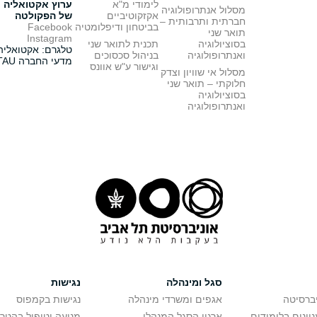
לימודי מ"א
ערוץ אקטואליה
מסלול אנתרופולוגיה
אקזקוטיביים
של הפקולטה
חברתית ותרבותית –
בביטחון ודיפלומטיה
Facebook
תואר שני
Instagram
בסוציולוגיה
תכנית לתואר שני
טלגרם: אקטואליה
ואנתרופולוגיה
בניהול סכסוכים
מדעי החברה TAU
וגישור ע"ש אוונס
מסלול אי שוויון וצדק
חלוקתי – תואר שני
בסוציולוגיה
ואנתרופולוגיה
סגל ומינהלה
נגישות
יברסיטה
אגפים ומשרדי מינהלה
נגישות בקמפוס
יינים בלימודים
ארגון הסגל המנהלי
מניעה וטיפול בהטר