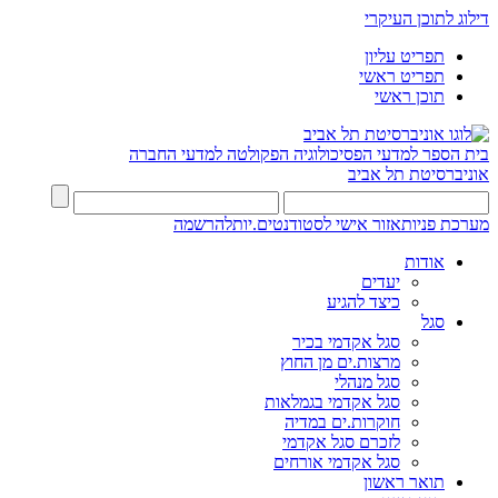
דילוג לתוכן העיקרי
תפריט עליון
תפריט ראשי
תוכן ראשי
בית הספר למדעי הפסיכולוגיה
הפקולטה למדעי החברה
אוניברסיטת תל אביב
מערכת פניות
אזור אישי לסטודנטים.יות
להרשמה
אודות
יעדים
כיצד להגיע
סגל
סגל אקדמי בכיר
מרצות.ים מן החוץ
סגל מנהלי
סגל אקדמי בגמלאות
חוקרות.ים במדיה
לזכרם סגל אקדמי
סגל אקדמי אורחים
תואר ראשון