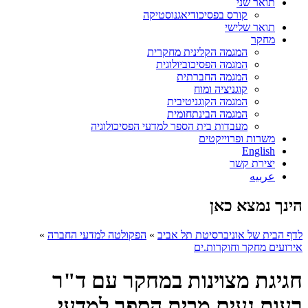
תואר שני
קורס בפסיכודיאגנוסטיקה
תואר שלישי
מחקר
המגמה הקלינית מחקרית
המגמה הפסיכוביולוגית
המגמה החברתית
קוגניציה ומוח
המגמה הקוגניטיבית
המגמה הבינתחומית
מעבדות בית הספר למדעי הפסיכולוגיה
משרות ופרוייקטים
English
יצירת קשר
عربيه
הינך נמצא כאן
לדף הבית של אוניברסיטת תל אביב
»
הפקולטה למדעי החברה
»
אירועים מחקר וחוקרות.ים
חגיגת מצוינות במחקר עם ד"ר
רעות נעים מבית הספר למדעי