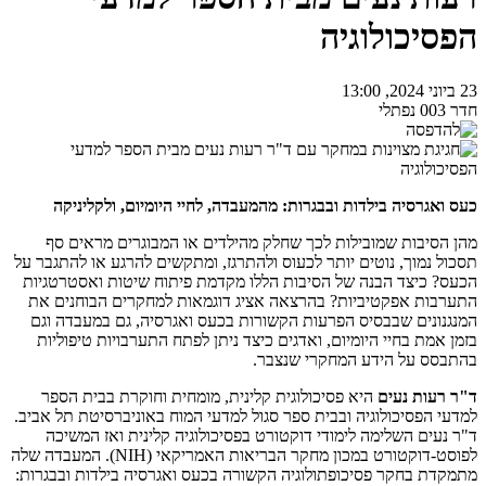
הפסיכולוגיה
23 ביוני 2024, 13:00
חדר 003 נפתלי
כעס ואגרסיה בילדות ובבגרות: מהמעבדה, לחיי היומיום, ולקליניקה
מהן הסיבות שמובילות לכך שחלק מהילדים או המבוגרים מראים סף
תסכול נמוך, נוטים יותר לכעוס ולהתרגז, ומתקשים להרגע או להתגבר על
הכעס? כיצד הבנה של הסיבות הללו מקדמת פיתוח שיטות ואסטרטגיות
התערבות אפקטיביות? בהרצאה אציג דוגמאות למחקרים הבוחנים את
המנגנונים שבבסיס הפרעות הקשורות בכעס ואגרסיה, גם במעבדה וגם
בזמן אמת בחיי היומיום, ואדגים כיצד ניתן לפתח התערבויות טיפוליות
בהתבסס על הידע המחקרי שנצבר.
ד"ר רעות נעים
היא פסיכולוגית קלינית, מומחית וחוקרת בבית הספר
למדעי הפסיכולוגיה ובבית ספר סגול למדעי המוח באוניברסיטת תל אביב.
ד"ר נעים השלימה לימודי דוקטורט בפסיכולוגיה קלינית ואז המשיכה
לפוסט-דוקטורט במכון מחקר הבריאות האמריקאי (NIH). המעבדה שלה
מתמקדת בחקר פסיכופתולוגיה הקשורה בכעס ואגרסיה בילדות ובבגרות: