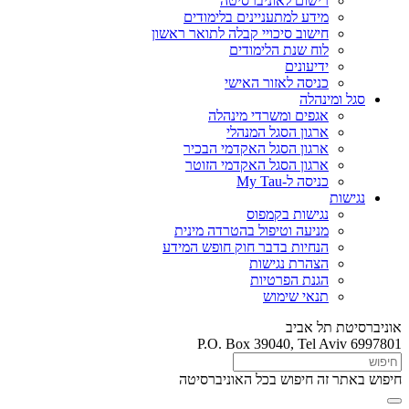
רישום לאוניברסיטה
מידע למתעניינים בלימודים
חישוב סיכויי קבלה לתואר ראשון
לוח שנת הלימודים
ידיעונים
כניסה לאזור האישי
סגל ומינהלה
אגפים ומשרדי מינהלה
ארגון הסגל המנהלי
ארגון הסגל האקדמי הבכיר
ארגון הסגל האקדמי הזוטר
כניסה ל-My Tau
נגישות
נגישות בקמפוס
מניעה וטיפול בהטרדה מינית
הנחיות בדבר חוק חופש המידע
הצהרת נגישות
הגנת הפרטיות
תנאי שימוש
אוניברסיטת תל אביב
P.O. Box 39040, Tel Aviv 6997801
חיפוש באתר זה
חיפוש בכל האוניברסיטה