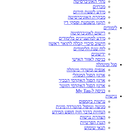
נהלי האוניברסיטה
מכרזים
מידע לשעת חירום
מבקרת האוניברסיטה
תקנון משמעת ופסקי דין
לימודים
רישום לאוניברסיטה
מידע למתעניינים בלימודים
חישוב סיכויי קבלה לתואר ראשון
לוח שנת הלימודים
ידיעונים
כניסה לאזור האישי
סגל ומינהלה
אגפים ומשרדי מינהלה
ארגון הסגל המנהלי
ארגון הסגל האקדמי הבכיר
ארגון הסגל האקדמי הזוטר
כניסה ל-My Tau
נגישות
נגישות בקמפוס
מניעה וטיפול בהטרדה מינית
הנחיות בדבר חוק חופש המידע
הצהרת נגישות
הגנת הפרטיות
תנאי שימוש